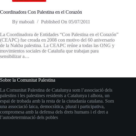
Coordinadora Con Palestina en el Corazón
By
maboali
Published On
05/07/2011
La Coordinadora de Entidades “Con Palestina en el Corazón”
(CEAPC) fue creada en 2008 con motivo del 60 aniversario
de la Nakba palestina. La CEAPC reúne a todas las ONG y
movimientos sociales de Cataluña que trabajan para
sensibilizar a…
Sobre la Comunitat Palestina
La Comunitat Palestina de Catalunya som l’associació dels
palestins i les palestines residents a Catalunya i alhora, un
espai de trobada amb la resta de la ciutadania catalana. Som
una associació laica, democràtica, plural i participativa,
compromesa amb la defensa dels drets humans i el dret a
l’autodeterminació dels pobles