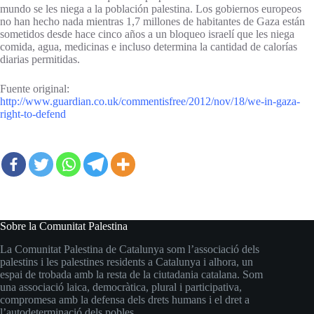
mundo se les niega a la población palestina. Los gobiernos europeos
no han hecho nada mientras 1,7 millones de habitantes de Gaza están
sometidos desde hace cinco años a un bloqueo israelí que les niega
comida, agua, medicinas e incluso determina la cantidad de calorías
diarias permitidas.
Fuente original:
http://www.guardian.co.uk/commentisfree/2012/nov/18/we-in-gaza-
right-to-defend
Sobre la Comunitat Palestina
La Comunitat Palestina de Catalunya som l’associació dels
palestins i les palestines residents a Catalunya i alhora, un
espai de trobada amb la resta de la ciutadania catalana. Som
una associació laica, democràtica, plural i participativa,
compromesa amb la defensa dels drets humans i el dret a
l’autodeterminació dels pobles