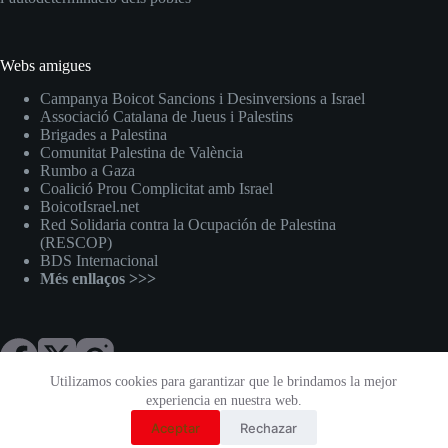
Webs amigues
Campanya Boicot Sancions i Desinversions a Israel
Associació Catalana de Jueus i Palestins
Brigades a Palestina
Comunitat Palestina de València
Rumbo a Gaza
Coalició Prou Complicitat amb Israel
BoicotIsrael.net
Red Solidaria contra la Ocupación de Palestina
(RESCOP)
BDS Internacional
Més enllaços >>>
Utilizamos cookies para garantizar que le brindamos la mejor
experiencia en nuestra web.
Llicència Creative Commons
Reconeixement-CompartirIgual
Aceptar
Rechazar
3.0