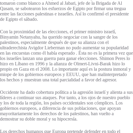
tomaron como blanco a Ahmed al Jabari, jefe de la Brigada de Al
Qasam, se sabotearon los esfuerzos de Egipto por firmar una tregua
entre las facciones palestinas e israelíes. Así lo confirmó el presidente
de Egipto el sábado.
Con la proximidad de las elecciones, el primer ministro israelí,
Binyamin Netanyahu, ha querido negociar con la sangre de los
palestinos, especialmente después de que su alianza con el
ultraderechista Avigdor Lieberman no pudo aumentar su popularidad
en las encuestas como él había esperado . Ésta no es la primera vez que
los israelíes lanzan una guerra para ganar elecciones. Shimon Peres lo
hizo en Líbano en 1996 y la alianza de Olmert-Livni-Barak hizo lo
propio en Gaza en el 2008. Lo importante aquí es la postura inmoral y
miope de los gobiernos europeos y EEUU, que han malinterpretado
los hechos y muestran una total parcialidad a favor del agresor.
Occidente ha dado cobertura política a la agresión israelí y alienta a sus
líderes a continuar sus ataques. Por tanto, a los ojos de nuestro pueblo
y los de toda la región, los países occidentales son cómplices. Los
gobiernos europeos, a diferencia de sus poblaciones, que apoyan
mayoritariamente los derechos de los palestinos, han vuelto a
demostrar su doble moral y su hipocresía.
Los derechos humanos que Europa pretende defender en todo el