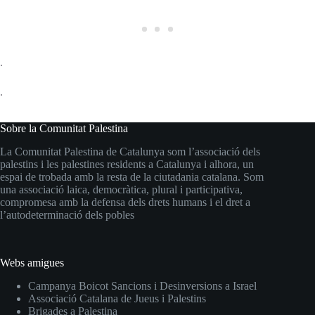
.
.
Sobre la Comunitat Palestina
La Comunitat Palestina de Catalunya som l’associació dels
palestins i les palestines residents a Catalunya i alhora, un
espai de trobada amb la resta de la ciutadania catalana. Som
una associació laica, democràtica, plural i participativa,
compromesa amb la defensa dels drets humans i el dret a
l’autodeterminació dels pobles
Webs amigues
Campanya Boicot Sancions i Desinversions a Israel
Associació Catalana de Jueus i Palestins
Brigades a Palestina