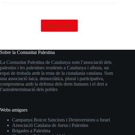
More Posts
Sobre la Comunitat Palestina
La Comunitat Palestina de Catalunya som l’associació dels
palestins i les palestines residents a Catalunya i alhora, un
espai de trobada amb la resta de la ciutadania catalana. Som
una associació laica, democràtica, plural i participativa,
compromesa amb la defensa dels drets humans i el dret a
l’autodeterminació dels pobles
Webs amigues
Campanya Boicot Sancions i Desinversions a Israel
Associació Catalana de Jueus i Palestins
Brigades a Palestina