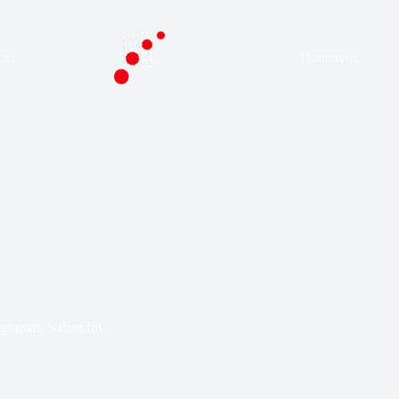
cto
Donativos
ogramas
,
Salam.fm