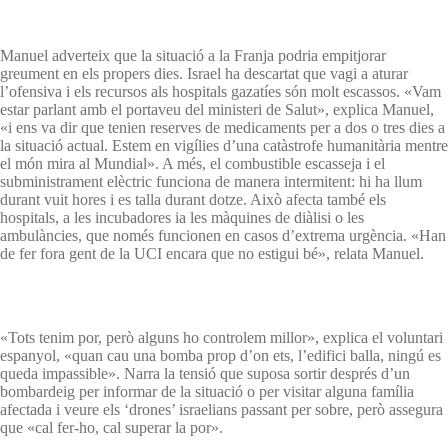
Manuel adverteix que la situació a la Franja podria empitjorar
greument en els propers dies. Israel ha descartat que vagi a aturar
l’ofensiva i els recursos als hospitals gazatíes són molt escassos. «Vam
estar parlant amb el portaveu del ministeri de Salut», explica Manuel,
«i ens va dir que tenien reserves de medicaments per a dos o tres dies a
la situació actual. Estem en vigílies d’una catàstrofe humanitària mentre
el món mira al Mundial». A més, el combustible escasseja i el
subministrament elèctric funciona de manera intermitent: hi ha llum
durant vuit hores i es talla durant dotze. Això afecta també els
hospitals, a les incubadores ia les màquines de diàlisi o les
ambulàncies, que només funcionen en casos d’extrema urgència. «Han
de fer fora gent de la UCI encara que no estigui bé», relata Manuel.
«Tots tenim por, però alguns ho controlem millor», explica el voluntari
espanyol, «quan cau una bomba prop d’on ets, l’edifici balla, ningú es
queda impassible». Narra la tensió que suposa sortir després d’un
bombardeig per informar de la situació o per visitar alguna família
afectada i veure els ‘drones’ israelians passant per sobre, però assegura
que «cal fer-ho, cal superar la por».