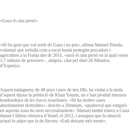
«Gaza és una presó»
«Hi ha gent que vol sortir de Gaza i no pot», afirma Manuel Pineda,
voluntari que treballa com a escut humà protegint pescadors i
agricultors a la Franja des de 2011, «això és una presó en la qual viuen
1,7 milions de persones» , afegeix, citat pel diari 20 Minutos,
d’Espanya.
Aquest malagueny de 48 anys i pare de tres fills, ha visitat a la tarda
d’aquest dijous la població de Khan Younis, on s’han produït intensos
bombardejos de les forces israelianes. «Hi ha moltes cases
absolutament destruïdes», descriu a 20minuts, «qualsevol que estigués
en aquesta zona ha mort necessàriament». Manuel també estava a Gaza
durant l’última ofensiva d’Israel, el 2012, i assegura que la situació
actual és pitjor que la de llavors: «Està deixant més morts».