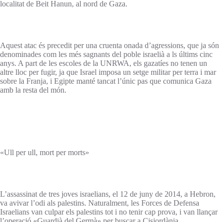
localitat de Beit Hanun, al nord de Gaza.
Aquest atac és precedit per una cruenta onada d’agressions, que ja són
denominades com les més sagnants del poble israelià a ls últims cinc
anys. A part de les escoles de la UNRWA, els gazatíes no tenen un
altre lloc per fugir, ja que Israel imposa un setge militar per terra i mar
sobre la Franja, i Egipte manté tancat l’únic pas que comunica Gaza
amb la resta del món.
«Ull per ull, mort per morts»
L’assassinat de tres joves israelians, el 12 de juny de 2014, a Hebron,
va avivar l’odi als palestins. Naturalment, les Forces de Defensa
Israelians van culpar els palestins tot i no tenir cap prova, i van llançar
l’operació «Guardià del Germà» per buscar a Cisjordània.