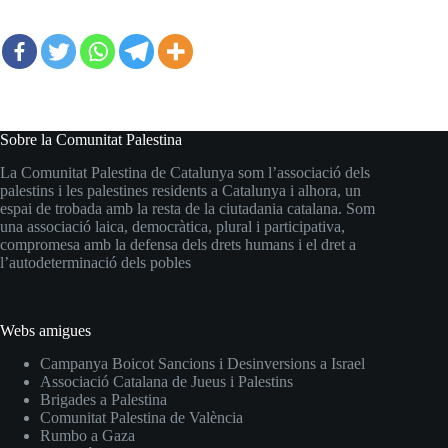
Sobre la Comunitat Palestina
La Comunitat Palestina de Catalunya som l’associació dels
palestins i les palestines residents a Catalunya i alhora, un
espai de trobada amb la resta de la ciutadania catalana. Som
una associació laica, democràtica, plural i participativa,
compromesa amb la defensa dels drets humans i el dret a
l’autodeterminació dels pobles
Webs amigues
Campanya Boicot Sancions i Desinversions a Israel
Associació Catalana de Jueus i Palestins
Brigades a Palestina
Comunitat Palestina de València
Rumbo a Gaza