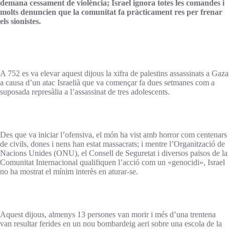
demana cessament de violència; Israel ignora totes les comandes i
molts denuncien que la comunitat fa pràcticament res per frenar
els sionistes.
A 752 es va elevar aquest dijous la xifra de palestins assassinats a Gaza
a causa d’un atac Israelià que va començar fa dues setmanes com a
suposada represàlia a l’assassinat de tres adolescents.
Des que va iniciar l’ofensiva, el món ha vist amb horror com centenars
de civils, dones i nens han estat massacrats; i mentre l’Organització de
Nacions Unides (ONU), el Consell de Seguretat i diversos països de la
Comunitat Internacional qualifiquen l’acció com un «genocidi», Israel
no ha mostrat el mínim interès en aturar-se.
Aquest dijous, almenys 13 persones van morir i més d’una trentena
van resultar ferides en un nou bombardeig aeri sobre una escola de la