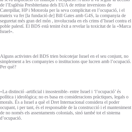
de l’Església Presbiteriana dels EUA de retirar inversions de
Caterpillar, HP i Motorola per la seva complicitat en l’ocupació, i el
mateix va fer [la fundació de] Bill Gates amb G4S, la companyia de
seguretat més gran del món , involucrada en els crims d’Israel contra el
poble palestí. El BDS està tenint èxit a revelar la toxicitat de la «Marca
Israel».
Alguns activistes del BDS trien boicotejar Israel en el seu conjunt, no
simplement a les companyies o institucions que lucren amb l’ocupació.
Per què?
«La distinció -artificial i insostenible- entre Israel i ‘l’ocupació’ és
política i ideològica; no es basa en consideracions pràctiques, legals o
morals. És a Israel a què el Dret Internacional considera el poder
ocupant, i per tant, és el responsable de la construcció i el manteniment
de no només els assentaments colonials, sinó també tot el sistema
d’ocupació.