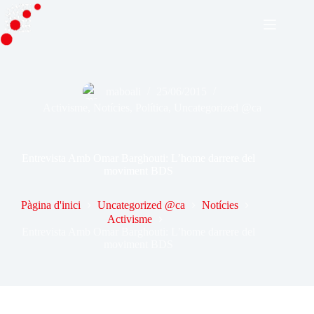
Omet
al
contingut
maboali
25/06/2015
Activisme
,
Notícies
,
Política
,
Uncategorized @ca
Entrevista Amb Omar Barghouti: L’home darrere del
moviment BDS
Pàgina d'inici
Uncategorized @ca
Notícies
Activisme
Entrevista Amb Omar Barghouti: L’home darrere del
moviment BDS