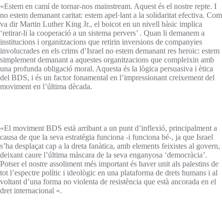
«Estem en camí de tornar-nos mainstream. Aquest és el nostre repte. I
no estem demanant caritat: estem apel·lant a la solidaritat efectiva. Com
va dir Martin Luther King Jr., el boicot en un nivell bàsic implica
‘retirar-li la cooperació a un sistema pervers’ . Quan li demanem a
institucions i organitzacions que retirin inversions de companyies
involucrades en els crims d’Israel no estem demanant res heroic: estem
simplement demanant a aquestes organitzacions que compleixin amb
una profunda obligació moral. Aquesta és la lògica persuasiva i ètica
del BDS, i és un factor fonamental en l’impressionant creixement del
moviment en l’última dècada.
«El moviment BDS està arribant a un punt d’inflexió, principalment a
causa de que la seva estratègia funciona -i funciona bé-, ja que Israel
s’ha desplaçat cap a la dreta fanàtica, amb elements feixistes al govern,
deixant caure l’última màscara de la seva enganyosa ‘democràcia’.
Potser el nostre assoliment més important és haver unit als palestins de
tot l’espectre polític i ideològic en una plataforma de drets humans i al
voltant d’una forma no violenta de resistència que està ancorada en el
dret internacional «.