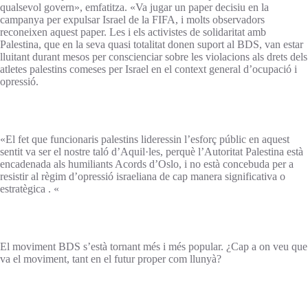
qualsevol govern», emfatitza. «Va jugar un paper decisiu en la
campanya per expulsar Israel de la FIFA, i molts observadors
reconeixen aquest paper. Les i els activistes de solidaritat amb
Palestina, que en la seva quasi totalitat donen suport al BDS, van estar
lluitant durant mesos per conscienciar sobre les violacions als drets dels
atletes palestins comeses per Israel en el context general d’ocupació i
opressió.
«El fet que funcionaris palestins lideressin l’esforç públic en aquest
sentit va ser el nostre taló d’Aquil·les, perquè l’Autoritat Palestina està
encadenada als humiliants Acords d’Oslo, i no està concebuda per a
resistir al règim d’opressió israeliana de cap manera significativa o
estratègica . «
El moviment BDS s’està tornant més i més popular. ¿Cap a on veu que
va el moviment, tant en el futur proper com llunyà?