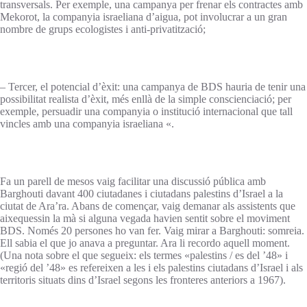
transversals. Per exemple, una campanya per frenar els contractes amb
Mekorot, la companyia israeliana d’aigua, pot involucrar a un gran
nombre de grups ecologistes i anti-privatització;
– Tercer, el potencial d’èxit: una campanya de BDS hauria de tenir una
possibilitat realista d’èxit, més enllà de la simple conscienciació; per
exemple, persuadir una companyia o institució internacional que tall
vincles amb una companyia israeliana «.
Fa un parell de mesos vaig facilitar una discussió pública amb
Barghouti davant 400 ciutadanes i ciutadans palestins d’Israel a la
ciutat de Ara’ra. Abans de començar, vaig demanar als assistents que
aixequessin la mà si alguna vegada havien sentit sobre el moviment
BDS. Només 20 persones ho van fer. Vaig mirar a Barghouti: somreia.
Ell sabia el que jo anava a preguntar. Ara li recordo aquell moment.
(Una nota sobre el que segueix: els termes «palestins / es del ’48» i
«regió del ’48» es refereixen a les i els palestins ciutadans d’Israel i als
territoris situats dins d’Israel segons les fronteres anteriors a 1967).