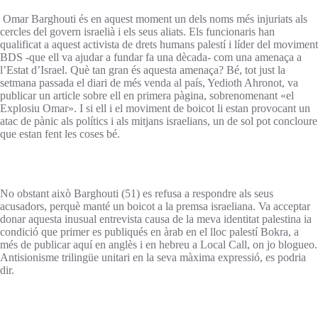
Omar Barghouti és en aquest moment un dels noms més injuriats als
cercles del govern israelià i els seus aliats. Els funcionaris han
qualificat a aquest activista de drets humans palestí i líder del moviment
BDS -que ell va ajudar a fundar fa una dècada- com una amenaça a
l’Estat d’Israel. Què tan gran és aquesta amenaça? Bé, tot just la
setmana passada el diari de més venda al país, Yedioth Ahronot, va
publicar un article sobre ell en primera pàgina, sobrenomenant «el
Explosiu Omar». I si ell i el moviment de boicot li estan provocant un
atac de pànic als polítics i als mitjans israelians, un de sol pot concloure
que estan fent les coses bé.
No obstant això Barghouti (51) es refusa a respondre als seus
acusadors, perquè manté un boicot a la premsa israeliana. Va acceptar
donar aquesta inusual entrevista causa de la meva identitat palestina ia
condició que primer es publiqués en àrab en el lloc palestí Bokra, a
més de publicar aquí en anglès i en hebreu a Local Call, on jo blogueo.
Antisionisme trilingüe unitari en la seva màxima expressió, es podria
dir.