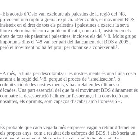
«Els acords d’Oslo van excloure als palestins de la regió del ’48,
provocant una ruptura greu», explica. «Per contra, el moviment BDS
insisteix en el dret de tots els palestins i palestines a exercir la seva
lliure determinació com a poble unificat i, com a tal, insisteix en els
drets de tots els palestins i palestines, inclosos els del ’48. Molts grups
importants dins el ’48 van ser part del llançament del BDS a 2005,
però el moviment no ha fet prou per donar-se a conèixer allà.
«A més, la lluita per descolonitzar les nostres ments és una lluita costa
amunt a la regió del ’48, perquè el procés de ‘israelización’, o
colonització de les nostres ments, s’ha arrelat en les últimes set
dècades. Una part essencial del que fa el moviment BDS diàriament és
combatre la desesperació i alimentar l’esperança i la convicció que
nosaltres, els oprimits, som capaços d’acabar amb l’opressió «.
És probable que cada vegada més empreses vagin a retirar d’Israel en
els propers anys, com a resultat dels esforços del BDS, i això seria un
èxit per al moviment. No obstant això, ¿què li diu als ciutadans