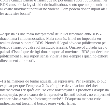
Com a ciutadà palestí d’Israel que no pot donar suport públicament el
BDS causa de la legislació criminalitzadora, sento que no puc unir-me
al vostre moviment popular no violent. Com podem donar suport als i
les activistes locals?
«Aquesta és una mala interpretació de la llei israeliana anti-BDS -
draconiana i antidemocràtica. Mala com és, la llei no impedeix en
realitat donar suport al BDS. Només il·legal advocar públicament pel
boicot a Israel o qualsevol institució israelià. Qualsevol ciutadà jueu o
palestí d’Israel que desitgi donar suport al moviment BDS pot declarar
públicament el seu suport sense violar la llei -sempre i quan no exhorti
directament al boicot1.
«Hi ha maneres de burlar aquesta llei repressiva. Per exemple, jo puc
explicar per què l’empresa X és còmplice de violacions del dret
internacional i després dir: ‘Jo estic boicotejant els productes d’aquesta
companyia, però a causa de la repressiva llei anti-boicot , no em permet
exhortar-los a vostès a boicotejar també ‘. D’aquesta manera estic
indirectament trucant al boicot sense violar la llei.