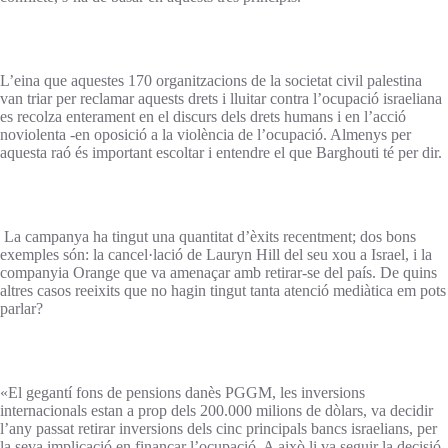
L’eina que aquestes 170 organitzacions de la societat civil palestina
van triar per reclamar aquests drets i lluitar contra l’ocupació israeliana
es recolza enterament en el discurs dels drets humans i en l’acció
noviolenta -en oposició a la violència de l’ocupació. Almenys per
aquesta raó és important escoltar i entendre el que Barghouti té per dir.
La campanya ha tingut una quantitat d’èxits recentment; dos bons
exemples són: la cancel·lació de Lauryn Hill del seu xou a Israel, i la
companyia Orange que va amenaçar amb retirar-se del país. De quins
altres casos reeixits que no hagin tingut tanta atenció mediàtica em pots
parlar?
«El gegantí fons de pensions danès PGGM, les inversions
internacionals estan a prop dels 200.000 milions de dòlars, va decidir
l’any passat retirar inversions dels cinc principals bancs israelians, per
la seva implicació en finançar l’ocupació. A això li va seguir la decisió