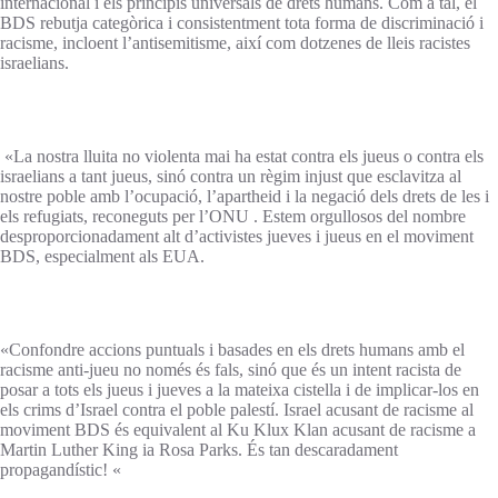
internacional i els principis universals de drets humans. Com a tal, el
BDS rebutja categòrica i consistentment tota forma de discriminació i
racisme, incloent l’antisemitisme, així com dotzenes de lleis racistes
israelians.
«La nostra lluita no violenta mai ha estat contra els jueus o contra els
israelians a tant jueus, sinó contra un règim injust que esclavitza al
nostre poble amb l’ocupació, l’apartheid i la negació dels drets de les i
els refugiats, reconeguts per l’ONU . Estem orgullosos del nombre
desproporcionadament alt d’activistes jueves i jueus en el moviment
BDS, especialment als EUA.
«Confondre accions puntuals i basades en els drets humans amb el
racisme anti-jueu no només és fals, sinó que és un intent racista de
posar a tots els jueus i jueves a la mateixa cistella i de implicar-los en
els crims d’Israel contra el poble palestí. Israel acusant de racisme al
moviment BDS és equivalent al Ku Klux Klan acusant de racisme a
Martin Luther King ia Rosa Parks. És tan descaradament
propagandístic! «