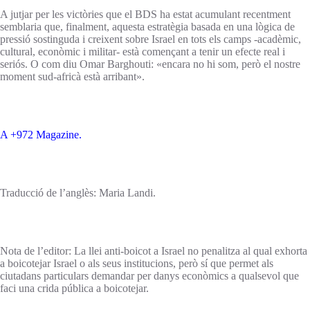
A jutjar per les victòries que el BDS ha estat acumulant recentment
semblaria que, finalment, aquesta estratègia basada en una lògica de
pressió sostinguda i creixent sobre Israel en tots els camps -acadèmic,
cultural, econòmic i militar- està començant a tenir un efecte real i
seriós. O com diu Omar Barghouti: «encara no hi som, però el nostre
moment sud-africà està arribant».
A +972 Magazine.
Traducció de l’anglès: Maria Landi.
Nota de l’editor: La llei anti-boicot a Israel no penalitza al qual exhorta
a boicotejar Israel o als seus institucions, però sí que permet als
ciutadans particulars demandar per danys econòmics a qualsevol que
faci una crida pública a boicotejar.