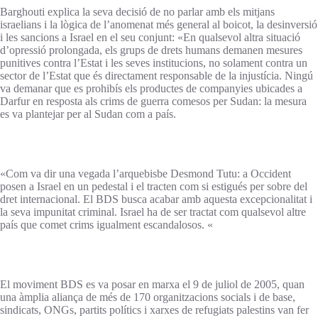
Barghouti explica la seva decisió de no parlar amb els mitjans
israelians i la lògica de l’anomenat més general al boicot, la desinversió
i les sancions a Israel en el seu conjunt: «En qualsevol altra situació
d’opressió prolongada, els grups de drets humans demanen mesures
punitives contra l’Estat i les seves institucions, no solament contra un
sector de l’Estat que és directament responsable de la injustícia. Ningú
va demanar que es prohibís els productes de companyies ubicades a
Darfur en resposta als crims de guerra comesos per Sudan: la mesura
es va plantejar per al Sudan com a país.
«Com va dir una vegada l’arquebisbe Desmond Tutu: a Occident
posen a Israel en un pedestal i el tracten com si estigués per sobre del
dret internacional. El BDS busca acabar amb aquesta excepcionalitat i
la seva impunitat criminal. Israel ha de ser tractat com qualsevol altre
país que comet crims igualment escandalosos. «
El moviment BDS es va posar en marxa el 9 de juliol de 2005, quan
una àmplia aliança de més de 170 organitzacions socials i de base,
sindicats, ONGs, partits polítics i xarxes de refugiats palestins van fer