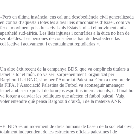
«Però en última instància, ens cal una desobediència civil generalitzada
en contra d’aquesta i totes les altres lleis draconianes d’Israel, com va
fer el moviment pels drets civils als Estats Units i el moviment anti-
apartheid sud-africà. Les lleis injustes i contràries a la ètica no han de
ser obeïdes. Les persones de consciència han de desobedecerlas
col·lectiva i activament, i eventualment repudiarlas «.
Un altre èxit recent de la campanya BDS, que va omplir els titulars a
Israel ia tot el món, no va ser -sorprenentment- organitzat per
Barghouti i el BNC, sinó per l’Autoritat Palestina. Com a membre de
la FIFA, l’Associació Palestina de Futbol va aconseguir amenaçar
Israel amb ser expulsat de tornejos esportius internacionals, i al final ho
va forçar a canviar les polítiques que afecten el futbol palestí. Vaig
voler entendre què pensa Barghouti d’això, i de la mateixa ANP.
«El BDS és un moviment de drets humans de base i de la societat civil,
totalment independent de les estructures oficials palestines i de