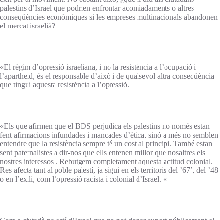
palestins d’Israel que podrien enfrontar acomiadaments o altres
conseqüències econòmiques si les empreses multinacionals abandonen
el mercat israelià?
«El règim d’opressió israeliana, i no la resistència a l’ocupació i
l’apartheid, és el responsable d’això i de qualsevol altra conseqüència
que tingui aquesta resistència a l’opressió.
«Els que afirmen que el BDS perjudica els palestins no només estan
fent afirmacions infundades i mancades d’ètica, sinó a més no semblen
entendre que la resistència sempre té un cost al principi. També estan
sent paternalistes a dir-nos que ells entenen millor que nosaltres els
nostres interessos . Rebutgem completament aquesta actitud colonial.
Res afecta tant al poble palestí, ja sigui en els territoris del ’67’, del ’48
o en l’exili, com l’opressió racista i colonial d’Israel. «