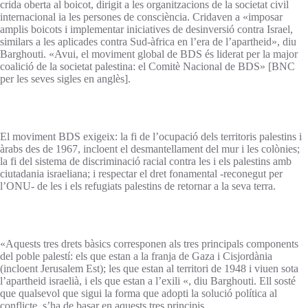
crida oberta al boicot, dirigit a les organitzacions de la societat civil
internacional ia les persones de consciència. Cridaven a «imposar
amplis boicots i implementar iniciatives de desinversió contra Israel,
similars a les aplicades contra Sud-àfrica en l’era de l’apartheid», diu
Barghouti. «Avui, el moviment global de BDS és liderat per la major
coalició de la societat palestina: el Comitè Nacional de BDS» [BNC
per les seves sigles en anglès].
El moviment BDS exigeix: la fi de l’ocupació dels territoris palestins i
àrabs des de 1967, incloent el desmantellament del mur i les colònies;
la fi del sistema de discriminació racial contra les i els palestins amb
ciutadania israeliana; i respectar el dret fonamental -reconegut per
l’ONU- de les i els refugiats palestins de retornar a la seva terra.
«Aquests tres drets bàsics corresponen als tres principals components
del poble palestí: els que estan a la franja de Gaza i Cisjordània
(incloent Jerusalem Est); les que estan al territori de 1948 i viuen sota
l’apartheid israelià, i els que estan a l’exili «, diu Barghouti. Ell sosté
que qualsevol que sigui la forma que adopti la solució política al
conflicte, s’ha de basar en aquests tres principis.