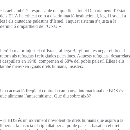
«Israel també és responsable del que fins i tot el Departament d’Estat
dels EUA ha criticat com a discriminació institucional, legal i social a
les i els ciutadans palestins d’Israel, i aquest sistema s’ajusta a la
definició d’apartheid de l’ONU.»
Però la major injustícia d’Israel, al·lega Barghouti, és negar el dret al
retorn als refugiats i refugiades palestines. Aquests refugiats, desarrelats
i despullats en 1948, comprenen el 68% del poble palestí. Elles i ells
també mereixen iguals drets humans, insisteix.
Una acusació freqüent contra la campanya internacional de BDS és
que alimenta l’antisemitisme. Què diu sobre això?
«El BDS és un moviment noviolent de drets humans que aspira a la
llibertat, la justícia i la igualtat per al poble palestí, basat en el dret