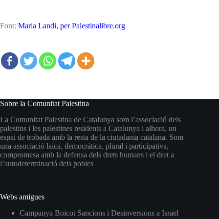
Font:
Maria Landi, per Palestinalibre.org
Sobre la Comunitat Palestina
La Comunitat Palestina de Catalunya som l’associació dels
palestins i les palestines residents a Catalunya i alhora, un
espai de trobada amb la resta de la ciutadania catalana. Som
una associació laica, democràtica, plural i participativa,
compromesa amb la defensa dels drets humans i el dret a
l’autodeterminació dels pobles
Webs amigues
Campanya Boicot Sancions i Desinversions a Israel