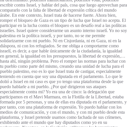
escribir contra Israel, y hablar del país, cosa que luego aprovechan para
compararlo con la falta de libertad de expresión crítica del mundo
árabe. En este contexto, Israel trata de hacerse fuerte. Ahora bien,
romper el bloqueo de Gaza es un tipo de lucha que Israel no acepta. El
participar en la lucha contra el bloqueo es un desafío real a las políticas
israelíes. Israel quiere considerarme un asunto interno israelí. Yo no soy
palestina en la política israelí, y por tanto, no se me permite
solidarizarme con mi pueblo. Ni en Cisjordania, ni en Gaza, ni en la
diáspora, ni con los refugiados. Se me obliga a comportarme como
israelí, es decir, a que hable únicamente de la ciudadanía, la igualdad
en general, la igualdad en los presupuestos, la libertad de expresión,…
hasta ahí, ningún problema. Pero el romper las normas para luchar con
tu pueblo como parte del mismo, creando una unidad de lucha para el
pueblo palestino, eso es lo que Israel trata de castigar, especialmente
teniendo en cuenta que soy una diputada en el parlamento. Lo que le
dolió a Israel en mi caso es que yo tengo una plataforma desde la que
puedo hablarle a mi pueblo. ¿Por qué dirigieron sus ataques
especialmente contra mi? Yo era una de cinco: la delegación que
participamos en el Mavi Marmara, en la Flotilla de la Libertad, estaba
formada por 5 personas, y una de ellas era diputada en el parlamento, y
por tanto, con una plataforma de expresión. Yo puedo hablar con los
medios de comunicación, y con el mundo, y con mi pueblo desde esta
plataforma, y Israel pretende usarnos como fachada de sus crímenes,
exhibiendo ante el mundo que hay diputados como yo en su