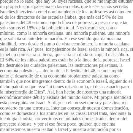
porque no lo sabe, que hay 50 leyes racistas, que se me impide estudiar
mi propia historia palestina en las escuelas, que los servicios secretos
israelíes intervienen en el nombramiento de los profesores así como en
el de los directores de las escuelas árabes, que más del 54% de los
palestinos del 48 estamos bajo la línea de pobreza, a pesar de que tan
sólo somos el 18% de la población total. Nos tocaría ser, como
mínimo, como la minoría catalana, una minoría pudiente, una minoría
que solicita su autodeterminación. En ese sentido guardamos una
similitud, pero desde el punto de vista económico, la minoría catalana
es la más rica. Así pues, los palestinos de Israel serían la minoría rica, si
Israel no confiscara su tierra, que sería sin duda su capital más sólido.
El 64% de los niños palestinos están bajo la línea de la pobreza, Israel
ha destruido las ciudades palestinas, las instituciones palestinas, la
economía palestina,… dentro de la Palestina del 48, se nos impide
tanto el desarrollo de una economía propiamente palestina como
también que nos integremos dentro de la economía israelí, siguiendo el
dicho palestino que reza “ni tienes misericordia, ni dejas espacio para
la misericordia de Dios”. Así, han hecho de nosotros una minoría
económicamente débil y aislada del mundo árabe. Mi propia identidad
está perseguida en Israel. Si digo en el knesset que soy palestina, me
convierto en una terrorista. Intentan conseguir nuestra domesticación,
como se domestica a los animales en las casas: Israel trata, mediante la
ideología sionista, convertirnos en animales domesticados dentro del
proyecto sionista, y por si eso fuera poco, quieren que encima
manifestemos nuestra lealtad a Israel y nuestra admiración por su