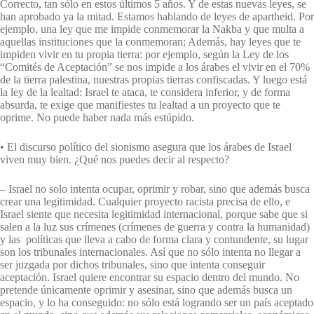
Correcto, tan sólo en estos últimos 5 años. Y de estas nuevas leyes, se
han aprobado ya la mitad. Estamos hablando de leyes de apartheid. Por
ejemplo, una ley que me impide conmemorar la Nakba y que multa a
aquellas instituciones que la conmemoran; Además, hay leyes que te
impiden vivir en tu propia tierra: por ejemplo, según la Ley de los
“Comités de Aceptación” se nos impide a los árabes el vivir en el 70%
de la tierra palestina, nuestras propias tierras confiscadas. Y luego está
la ley de la lealtad: Israel te ataca, te considera inferior, y de forma
absurda, te exige que manifiestes tu lealtad a un proyecto que te
oprime. No puede haber nada más estúpido.
• El discurso político del sionismo asegura que los árabes de Israel
viven muy bien. ¿Qué nos puedes decir al respecto?
– Israel no solo intenta ocupar, oprimir y robar, sino que además busca
crear una legitimidad. Cualquier proyecto racista precisa de ello, e
Israel siente que necesita legitimidad internacional, porque sabe que si
salen a la luz sus crímenes (crímenes de guerra y contra la humanidad)
y las políticas que lleva a cabo de forma clara y contundente, su lugar
son los tribunales internacionales. Así que no sólo intenta no llegar a
ser juzgada por dichos tribunales, sino que intenta conseguir
aceptación. Israel quiere encontrar su espacio dentro del mundo. No
pretende únicamente oprimir y asesinar, sino que además busca un
espacio, y lo ha conseguido: no sólo está logrando ser un país aceptado