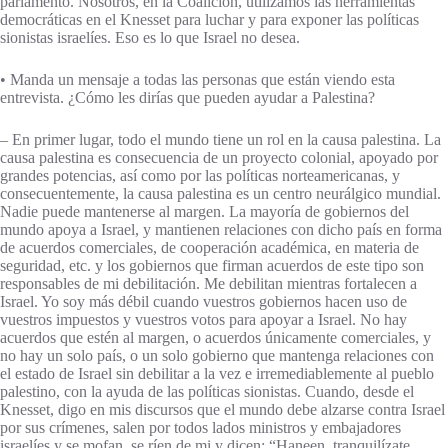
parlamento. Nosotros, en la Coalición, utilizamos las herramientas
democráticas en el Knesset para luchar y para exponer las políticas
sionistas israelíes. Eso es lo que Israel no desea.
• Manda un mensaje a todas las personas que están viendo esta
entrevista. ¿Cómo les dirías que pueden ayudar a Palestina?
– En primer lugar, todo el mundo tiene un rol en la causa palestina. La
causa palestina es consecuencia de un proyecto colonial, apoyado por
grandes potencias, así como por las políticas norteamericanas, y
consecuentemente, la causa palestina es un centro neurálgico mundial.
Nadie puede mantenerse al margen. La mayoría de gobiernos del
mundo apoya a Israel, y mantienen relaciones con dicho país en forma
de acuerdos comerciales, de cooperación académica, en materia de
seguridad, etc. y los gobiernos que firman acuerdos de este tipo son
responsables de mi debilitación. Me debilitan mientras fortalecen a
Israel. Yo soy más débil cuando vuestros gobiernos hacen uso de
vuestros impuestos y vuestros votos para apoyar a Israel. No hay
acuerdos que estén al margen, o acuerdos únicamente comerciales, y
no hay un solo país, o un solo gobierno que mantenga relaciones con
el estado de Israel sin debilitar a la vez e irremediablemente al pueblo
palestino, con la ayuda de las políticas sionistas. Cuando, desde el
Knesset, digo en mis discursos que el mundo debe alzarse contra Israel
por sus crímenes, salen por todos lados ministros y embajadores
israelíes y se mofan, se ríen de mi y dicen: “Haneen, tranquilízate.