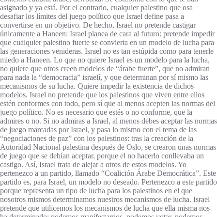
asignado y ya está. Por el contrario, cualquier palestino que osa
desafiar los límites del juego político que Israel define pasa a
convertirse en un objetivo. De hecho, Israel no pretende castigar
únicamente a Haneen: Israel planea de cara al futuro: pretende impedir
que cualquier palestino fuerte se convierta en un modelo de lucha para
las generaciones venideras. Israel no es tan estúpida como para tenerle
miedo a Haneen. Lo que no quiere Israel es un modelo para la lucha,
no quiere que otros creen modelos de “árabe fuerte”, que no admiran
para nada la “democracia” israelí, y que determinan por sí mismo las
mecanismos de su lucha. Quiere impedir la existencia de dichos
modelos. Israel no pretende que los palestinos que viven entre ellos
estén conformes con todo, pero sí que al menos acepten las normas del
juego político. No es necesario que estés o no conforme, que la
admires o no. Si no admiras a Israel, al menos debes aceptar las normas
de juego marcadas por Israel, y pasa lo mismo con el tema de las
“negociaciones de paz” con los palestinos: tras la creación de la
Autoridad Nacional palestina después de Oslo, se crearon unas normas
de juego que se debían aceptar, porque el no hacerlo conllevaba un
castigo. Así, Israel trata de alejar a otros de estos modelos. Yo
pertenezco a un partido, llamado “Coalición Árabe Democrática”. Este
partido es, para Israel, un modelo no deseado. Pertenezco a este partido
porque representa un tipo de lucha para los palestinos en el que
nosotros mismos determinamos nuestros mecanismos de lucha. Israel
pretende que utilicemos los mecanismos de lucha que ella misma nos
ha determinado: podemos manifestarnos, podemos votar, podemos