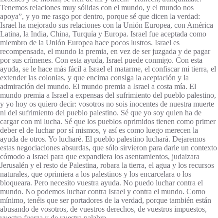
Tenemos relaciones muy sólidas con el mundo, y el mundo nos
apoya”, y yo me rasgo por dentro, porque sé que dicen la verdad:
Israel ha mejorado sus relaciones con la Unión Europea, con América
Latina, la India, China, Turquía y Europa. Israel fue aceptada como
miembro de la Unión Europea hace pocos lustros. Israel es
recompensada, el mundo la premia, en vez de ser juzgada y de pagar
por sus crímenes. Con esta ayuda, Israel puede conmigo. Con esta
ayuda, se le hace más fácil a Israel el matarme, el confiscar mi tierra, el
extender las colonias, y que encima consiga la aceptación y la
admiración del mundo. El mundo premia a Israel a costa mía. El
mundo premia a Israel a expensas del sufrimiento del pueblo palestino,
y yo hoy os quiero decir: vosotros no sois inocentes de nuestra muerte
ni del sufrimiento del pueblo palestino. Sé que yo soy quien ha de
cargar con mi lucha. Sé que los pueblos oprimidos tienen como primer
deber el de luchar por sí mismos, y así es como luego merecen la
ayuda de otros. Yo lucharé. El pueblo palestino luchará. Dejaremos
estas negociaciones absurdas, que sólo sirvieron para darle un contexto
cómodo a Israel para que expandiera los asentamientos, judaizara
Jerusalén y el resto de Palestina, robara la tierra, el agua y los recursos
naturales, que oprimiera a los palestinos y los encarcelara o los
bloqueara. Pero necesito vuestra ayuda. No puedo luchar contra el
mundo. No podemos luchar contra Israel y contra el mundo. Como
mínimo, tenéis que ser portadores de la verdad, porque también están
abusando de vosotros, de vuestros derechos, de vuestros impuestos,
vuestra fuerza y de vuestra palabra