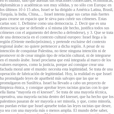
en el mundo, sino que además sus relaciones comerciales, económicas,
diplomáticas y académicas son muy sólidas, y no sólo con Europa: en
los últimos 10 ó 15 años, Israel se ha dirigido a América Latina, Brasil,
Turquía, la India, China,… Israel intenta jugar sus cartas más fuertes
para crearse un espacio que le sirva para cubrir sus crímenes. Estas
cartas son: 1. Definirse como una democracia. 2. Decir que es una
democracia que se defiende a sí misma (de hecho, justifica todos sus
crímenes con el argumento del derecho a defenderse), y 3. Que se trata
de una democracia en el contexto cultural europeo: Israel llega a la
región (Oriente medio/próximo), y pretende excluirse del contexto
regional árabe: no quiere pertenecer a dicha región. A pesar de su
intención de conquistar Palestina, no tiene ninguna intención ni de
promover ni de crear ningún tipo de relación cultural, ni de integrarse
en el mundo árabe. Israel proclama que está integrada al marco de los
valores europeos, como la justicia, porque así consigue crear una
fachada moral ante el mundo: necesita esta legitimidad. Se trata de una
operación de fabricación de legitimidad. Hoy, la realidad es que Israel
ha promulgado leyes de apartheid más salvajes que las que se
promulgaron en Suráfrica. Israel ha llevado a cabo un proyecto de
limpieza étnica, y consigue aprobar leyes racistas gracias con lo que
ella llama “mayoría en el knesset”. Se trata de una mayoría técnica,
operativa, una mayoría racista dentro del knesset, que ha hecho que los
palestinos pasaran de ser mayoría a ser minoría, y que, como minoría,
no puedan evitar que Israel apruebe todas las leyes racistas que desee,
ya sea con una mayoría más o menos amplia. El mundo debe saber,