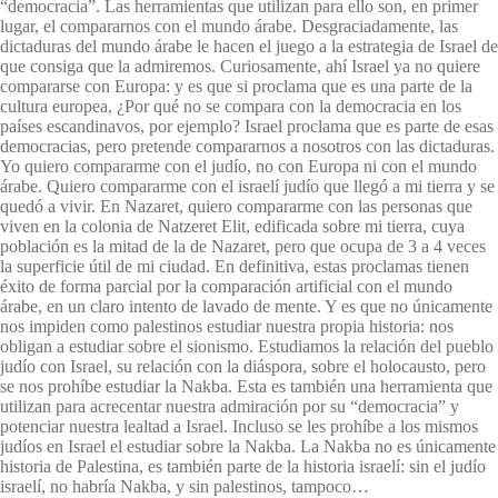
“democracia”. Las herramientas que utilizan para ello son, en primer
lugar, el compararnos con el mundo árabe. Desgraciadamente, las
dictaduras del mundo árabe le hacen el juego a la estrategia de Israel de
que consiga que la admiremos. Curiosamente, ahí Israel ya no quiere
compararse con Europa: y es que si proclama que es una parte de la
cultura europea, ¿Por qué no se compara con la democracia en los
países escandinavos, por ejemplo? Israel proclama que es parte de esas
democracias, pero pretende compararnos a nosotros con las dictaduras.
Yo quiero compararme con el judío, no con Europa ni con el mundo
árabe. Quiero compararme con el israelí judío que llegó a mi tierra y se
quedó a vivir. En Nazaret, quiero compararme con las personas que
viven en la colonia de Natzeret Elit, edificada sobre mi tierra, cuya
población es la mitad de la de Nazaret, pero que ocupa de 3 a 4 veces
la superficie útil de mi ciudad. En definitiva, estas proclamas tienen
éxito de forma parcial por la comparación artificial con el mundo
árabe, en un claro intento de lavado de mente. Y es que no únicamente
nos impiden como palestinos estudiar nuestra propia historia: nos
obligan a estudiar sobre el sionismo. Estudiamos la relación del pueblo
judío con Israel, su relación con la diáspora, sobre el holocausto, pero
se nos prohíbe estudiar la Nakba. Esta es también una herramienta que
utilizan para acrecentar nuestra admiración por su “democracia” y
potenciar nuestra lealtad a Israel. Incluso se les prohíbe a los mismos
judíos en Israel el estudiar sobre la Nakba. La Nakba no es únicamente
historia de Palestina, es también parte de la historia israelí: sin el judío
israelí, no habría Nakba, y sin palestinos, tampoco…