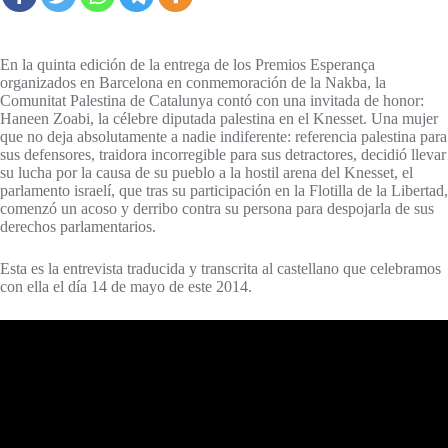
En la quinta edición de la entrega de los Premios Esperança
organizados en Barcelona en conmemoración de la Nakba, la
Comunitat Palestina de Catalunya contó con una invitada de honor:
Haneen Zoabi, la célebre diputada palestina en el Knesset. Una mujer
que no deja absolutamente a nadie indiferente: referencia palestina para
sus defensores, traidora incorregible para sus detractores, decidió llevar
su lucha por la causa de su pueblo a la hostil arena del Knesset, el
parlamento israelí, que tras su participación en la Flotilla de la Libertad,
comenzó un acoso y derribo contra su persona para despojarla de sus
derechos parlamentarios.
Esta es la entrevista traducida y transcrita al castellano que celebramos
con ella el día 14 de mayo de este 2014.