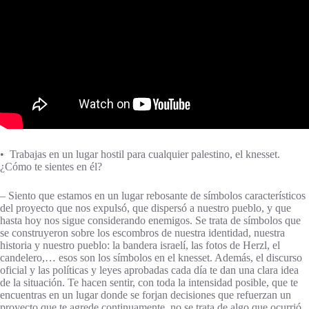
• Trabajas en un lugar hostil para cualquier palestino, el knesset.
¿Cómo te sientes en él?
– Siento que estamos en un lugar rebosante de símbolos característicos
del proyecto que nos expulsó, que dispersó a nuestro pueblo, y que
hasta hoy nos sigue considerando enemigos. Se trata de símbolos que
se construyeron sobre los escombros de nuestra identidad, nuestra
historia y nuestro pueblo: la bandera israelí, las fotos de Herzl, el
candelero,… esos son los símbolos en el knesset. Además, el discurso
oficial y las políticas y leyes aprobadas cada día te dan una clara idea
de la situación. Te hacen sentir, con toda la intensidad posible, que te
encuentras en un lugar donde se forjan decisiones que refuerzan un
proyecto que te agrede continuamente, no se trata de algo que ocurrió