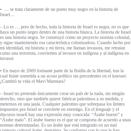
• … se trata claramente de un punto muy negro en la historia de
Israel…
– Lo es … pero de hecho, toda la historia de Israel es negra, no es que
haya un punto negro dentro de una historia blanca. La historia de Israel
es una historia negra. Se construyó como un proyecto sionista colonial,
y sigue manteniendo esa característica colonizadora. Cuando lucho por
mi identidad, mi historia y mi tierra, me llaman invasora, me retratan
como una terrorista, convierten al invasor en indígena y al indígena en
invasor.
• En mayo de 2009 formaste parte de la flotilla de la libertad, tras la
cual fuiste sometida a un acoso político sin precedentes en el knesset.
¿Cambió tu vida el Mavi Marmara?
– Israel no pretende únicamente crear un país de la nada, sin ningún
derecho, sino que también quiere fabricar palestinos a su medida, y
meternos en una jaula. Cualquier palestino que sobrepasa los límites
impuestos por Israel se convierte en enemigo. En el lenguaje y el
discurso israelí hay una expresión muy conocida: “Árabe bueno” y
“Árabe malo”. El árabe bueno es el que se comporta de acuerdo a unas
normas determinadas. Es un árabe que está integrado en un mal
contexto cultural árabe, derrotista. Se conforma con lo que le han