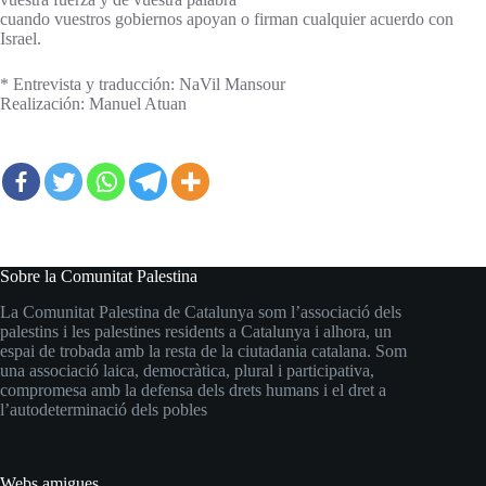
cuando vuestros gobiernos apoyan o firman cualquier acuerdo con
Israel.
* Entrevista y traducción: NaVil Mansour
Realización: Manuel Atuan
Sobre la Comunitat Palestina
La Comunitat Palestina de Catalunya som l’associació dels
palestins i les palestines residents a Catalunya i alhora, un
espai de trobada amb la resta de la ciutadania catalana. Som
una associació laica, democràtica, plural i participativa,
compromesa amb la defensa dels drets humans i el dret a
l’autodeterminació dels pobles
Webs amigues