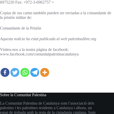
6975220 Fax: +972-3-6962757 +
Copias de sus cartas también pueden ser enviadas a la comandante de
la prisión militar de:
Comandante de la Prisión
Aquesta notícia ha estat publicada al web palestinalibre.org
Visiteu-nos a la nostra pàgina de facebook:
www.facebook.com/comunitatpalestinacatalunya
Sobre la Comunitat Palestina
La Comunitat Palestina de Catalunya som l’associació dels
palestins i les palestines residents a Catalunya i alhora, un
espai de trobada amb la resta de la ciutadania catalana. Som