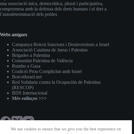
una associació laica, democràtica, plural i participativa,
compromesa amb la defensa dels drets humans i el dret a
l’autodeterminació dels pobles
Webs amigues
Campanya Boicot Sancions i Desinversions a Israel
Associació Catalana de Jueus i Palestins
Brigades a Palestina
Comunitat Palestina de València
Rumbo a Gaza
Coalició Prou Complicitat amb Israel
BoicotIsrael.net
Red Solidaria contra la Ocupación de Palestina
(RESCOP)
BDS Internacional
Més enllaços >>>
We use cookies to ensure that we give you the best experience on