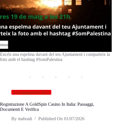
Encén una espelma davant del teu Ajuntament i comparteix la
foto amb el hashtag #SomPalestina
Uncategorized @ca
Registrazione A GoldSpin Casino In Italia: Passaggi,
Documenti E Verifica
By
maboali
Published On
01/07/2026