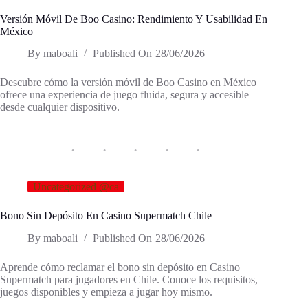
Versión Móvil De Boo Casino: Rendimiento Y Usabilidad En
México
By
maboali
Published On
28/06/2026
Descubre cómo la versión móvil de Boo Casino en México
ofrece una experiencia de juego fluida, segura y accesible
desde cualquier dispositivo.
Uncategorized @ca
Bono Sin Depósito En Casino Supermatch Chile
By
maboali
Published On
28/06/2026
Aprende cómo reclamar el bono sin depósito en Casino
Supermatch para jugadores en Chile. Conoce los requisitos,
juegos disponibles y empieza a jugar hoy mismo.