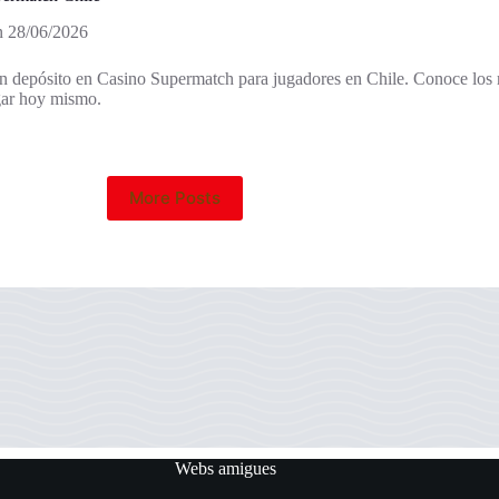
n
28/06/2026
 depósito en Casino Supermatch para jugadores en Chile. Conoce los r
gar hoy mismo.
More Posts
Webs amigues