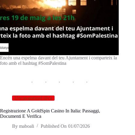
Encén una espelma davant del teu Ajuntament i comparteix la
foto amb el hashtag #SomPalestina
Uncategorized @ca
Registrazione A GoldSpin Casino In Italia: Passaggi,
Documenti E Verifica
By
maboali
Published On
01/07/2026