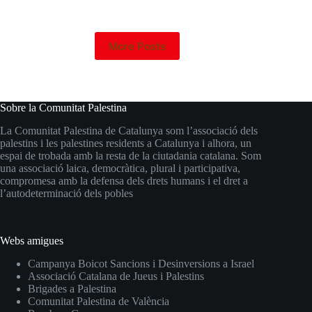
More Posts
Sobre la Comunitat Palestina
La Comunitat Palestina de Catalunya som l’associació dels
palestins i les palestines residents a Catalunya i alhora, un
espai de trobada amb la resta de la ciutadania catalana. Som
una associació laica, democràtica, plural i participativa,
compromesa amb la defensa dels drets humans i el dret a
l’autodeterminació dels pobles
Webs amigues
Campanya Boicot Sancions i Desinversions a Israel
Associació Catalana de Jueus i Palestins
Brigades a Palestina
Comunitat Palestina de València