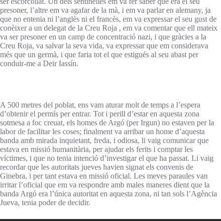
ser escorcollat. Un dels sentinelles em va fer saber que era el seu
presoner, l’altre em va agafar de la mà, i em va parlar en alemany, ja
que no entenia ni l’anglès ni el francès, em va expressar el seu gust de
conèixer a un delegat de la Creu Roja , em va comentar que ell mateix
va ser presoner en un camp de concentració nazi, i que gràcies a la
Creu Roja, va salvar la seva vida, va expressar que em considerava
més que un germà, i que faria tot el que estigués al seu abast per
conduir-me a Deir Iassín.
A 500 metres del poblat, ens vam aturar molt de temps a l’espera
d’obtenir el permís per entrar. Tot i perill d’estar en aquesta zona
sotmesa a foc creuat, els homes de Argó (per Irgun) no estaven per la
labor de facilitar les coses; finalment va arribar un home d’aquesta
banda amb mirada inquietant, freda, i odiosa, li vaig comunicar que
estava en missió humanitària, per ajudar els ferits i comptar les
víctimes, i que no tenia intenció d’investigar el que ha passat. Li vaig
recordar que les autoritats jueves havien signat els convenis de
Ginebra, i per tant estava en missió oficial. Les meves paraules van
irritar l’oficial que em va respondre amb males maneres dient que la
banda Argó era l’única autoritat en aquesta zona, ni tan sols l’Agència
Jueva, tenia poder de decidir.