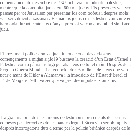
començament de desembre de 1947 hi havia un milió de palestins,
mentre que la comunitat jueva era 600 mil jueus. Els presoners van ser
passats per tot Jerusalem per presentar-los com trofeus i després molts
van ser vilment assassinats. Els nadius jueus i els palestins van viure en
harmonia durant centenars d’anys, però tot va canviar amb el sionisme
jueu.
El moviment polític sionista jueu internacional des dels seus
començaments a mitjan siglo19 buscava la creació d’un Estat d’Israel a
Palestina com a pàtria i refugi per als jueus de tot el món. Després de la
Segona Guerra Mundial i el genocidi dels 6 milions de jueus que van
patir a mans de Hitler a Alemanya i la imposició de l’Estat d’Israel el
14 de Maig de 1948, va ser que va prendre impuls el sionisme.
La gran majoria dels testimonis de testimonis presencials dels crims
comesos pels terroristes de les bandes Irgún i Stern van ser obtinguts
després interrogatoris duts a terme per la policia britànica després de la