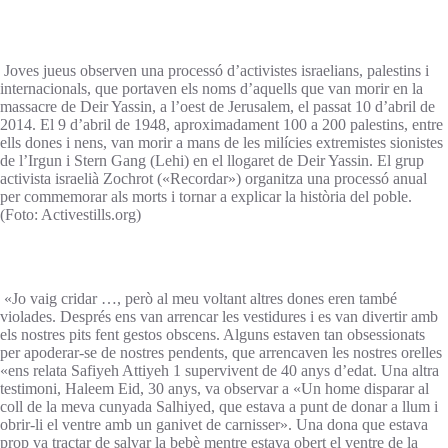
Joves jueus observen una processó d’activistes israelians, palestins i
internacionals, que portaven els noms d’aquells que van morir en la
massacre de Deir Yassin, a l’oest de Jerusalem, el passat 10 d’abril de
2014. El 9 d’abril de 1948, aproximadament 100 a 200 palestins, entre
ells dones i nens, van morir a mans de les milícies extremistes sionistes
de l’Irgun i Stern Gang (Lehi) en el llogaret de Deir Yassin. El grup
activista israelià Zochrot («Recordar») organitza una processó anual
per commemorar als morts i tornar a explicar la història del poble.
(Foto: Activestills.org)
«Jo vaig cridar …, però al meu voltant altres dones eren també
violades. Després ens van arrencar les vestidures i es van divertir amb
els nostres pits fent gestos obscens. Alguns estaven tan obsessionats
per apoderar-se de nostres pendents, que arrencaven les nostres orelles
«ens relata Safiyeh Attiyeh 1 supervivent de 40 anys d’edat. Una altra
testimoni, Haleem Eid, 30 anys, va observar a «Un home disparar al
coll de la meva cunyada Salhiyed, que estava a punt de donar a llum i
obrir-li el ventre amb un ganivet de carnisser». Una dona que estava
prop va tractar de salvar la bebè mentre estava obert el ventre de la