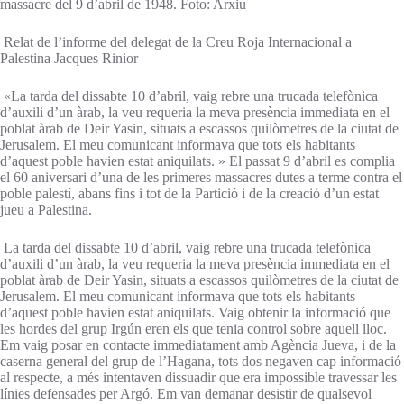
massacre del 9 d’abril de 1948. Foto: Arxiu
Relat de l’informe del delegat de la Creu Roja Internacional a
Palestina Jacques Rinior
«La tarda del dissabte 10 d’abril, vaig rebre una trucada telefònica
d’auxili d’un àrab, la veu requeria la meva presència immediata en el
poblat àrab de Deir Yasin, situats a escassos quilòmetres de la ciutat de
Jerusalem. El meu comunicant informava que tots els habitants
d’aquest poble havien estat aniquilats. » El passat 9 d’abril es complia
el 60 aniversari d’una de les primeres massacres dutes a terme contra el
poble palestí, abans fins i tot de la Partició i de la creació d’un estat
jueu a Palestina.
La tarda del dissabte 10 d’abril, vaig rebre una trucada telefònica
d’auxili d’un àrab, la veu requeria la meva presència immediata en el
poblat àrab de Deir Yasin, situats a escassos quilòmetres de la ciutat de
Jerusalem. El meu comunicant informava que tots els habitants
d’aquest poble havien estat aniquilats. Vaig obtenir la informació que
les hordes del grup Irgún eren els que tenia control sobre aquell lloc.
Em vaig posar en contacte immediatament amb Agència Jueva, i de la
caserna general del grup de l’Hagana, tots dos negaven cap informació
al respecte, a més intentaven dissuadir que era impossible travessar les
línies defensades per Argó. Em van demanar desistir de qualsevol