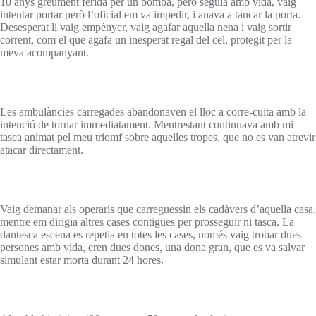
10 anys greument ferida per un bomba, però seguia amb vida, vaig
intentar portar però l’oficial em va impedir, i anava a tancar la porta.
Desesperat li vaig empènyer, vaig agafar aquella nena i vaig sortir
corrent, com el que agafa un inesperat regal del cel, protegit per la
meva acompanyant.
Les ambulàncies carregades abandonaven el lloc a corre-cuita amb la
intenció de tornar immediatament. Mentrestant continuava amb mi
tasca animat pel meu triomf sobre aquelles tropes, que no es van atrevir
atacar directament.
Vaig demanar als operaris que carreguessin els cadàvers d’aquella casa,
mentre em dirigia altres cases contigües per prosseguir ni tasca. La
dantesca escena es repetia en totes les cases, només vaig trobar dues
persones amb vida, eren dues dones, una dona gran, que es va salvar
simulant estar morta durant 24 hores.