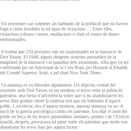
Els terroristes van sotmetre als habitants de la població que no havien
fugit a crims horribles ia tot tipus de vexacions … Entre elles,
violacions a dones i nenes, mutilacions o obrir el ventre de dones
embarassades.
S’estima que 254 persones van ser assassinades en la massacre de
Deir Yassin. El 1948, alguns dirigents sionistes presumien de la
magnitud de la massacre i la quantitat dels assassinats, xifra que va ser
confirmada per un funcionari de la Creu Roja, per Hussein al Khalidi,
del Comitè Superior Àrab, o pel diari New York Times .
La matança es va difondre ràpidament. Un objectiu central del
sionisme amb Deir Yassin va ser sembrar el terror entre la població
palestina; una mena d’advertència sobre que si no abandonaven les
seves llars podien córrer la mateixa sort que els habitants d’aquest
poble. I, en efecte, des d’aquest moment, aquesta matança va ser el
nucli de la guerra psicològica contra els palestins. Escoltar el nom del
poble en boca de les tropes paramilitars sionistes, primer, i de l’Exèrcit
israelià, després, provocava tal pànic entre els palestins que molts van
abandonar les seves llars per aquest factor.