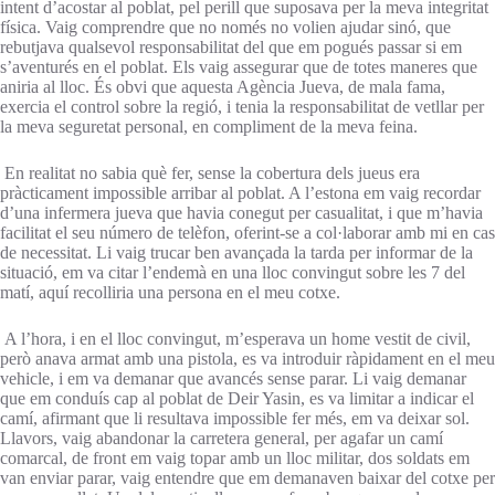
intent d’acostar al poblat, pel perill que suposava per la meva integritat
física. Vaig comprendre que no només no volien ajudar sinó, que
rebutjava qualsevol responsabilitat del que em pogués passar si em
s’aventurés en el poblat. Els vaig assegurar que de totes maneres que
aniria al lloc. És obvi que aquesta Agència Jueva, de mala fama,
exercia el control sobre la regió, i tenia la responsabilitat de vetllar per
la meva seguretat personal, en compliment de la meva feina.
En realitat no sabia què fer, sense la cobertura dels jueus era
pràcticament impossible arribar al poblat. A l’estona em vaig recordar
d’una infermera jueva que havia conegut per casualitat, i que m’havia
facilitat el seu número de telèfon, oferint-se a col·laborar amb mi en cas
de necessitat. Li vaig trucar ben avançada la tarda per informar de la
situació, em va citar l’endemà en una lloc convingut sobre les 7 del
matí, aquí recolliria una persona en el meu cotxe.
A l’hora, i en el lloc convingut, m’esperava un home vestit de civil,
però anava armat amb una pistola, es va introduir ràpidament en el meu
vehicle, i em va demanar que avancés sense parar. Li vaig demanar
que em conduís cap al poblat de Deir Yasin, es va limitar a indicar el
camí, afirmant que li resultava impossible fer més, em va deixar sol.
Llavors, vaig abandonar la carretera general, per agafar un camí
comarcal, de front em vaig topar amb un lloc militar, dos soldats em
van enviar parar, vaig entendre que em demanaven baixar del cotxe per