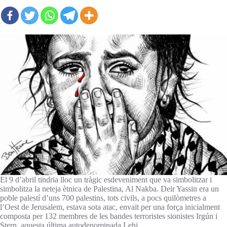
El 9 d’abril tindria lloc un tràgic esdeveniment que va simbolitzar i
simbolitza la neteja ètnica de Palestina, Al Nakba. Deir Yassin era un
poble palestí d’uns 700 palestins, tots civils, a pocs quilòmetres a
l’Oest de Jerusalem, estava sota atac, envaït per una força inicialment
composta per 132 membres de les bandes terroristes sionistes Irgún i
Stern, aquesta última autodenominada Lehi.