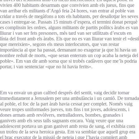
vivien 400 habitants desarmats que convivien amb els jueus, fins que
van arribar els militants d’Argó feia 24 hores, van entrar al poble van
cridar a través de megàfons a tots els habitants, per desallotjar les seves
cases i entregar-se. Passats 15 minuts d’espera, el termini donat perquè
es complissin les ordres, alguns militants de partits polítics àrabs es van
lliurar i van ser fets presoners, més tard van ser utilitzats d’escuts en
línia del front amb els àrabs. Els que no es van lliurar van tenir el «destí
que mereixien», segons els meus interlocutors, que van restar
importància al que ha passat, demanant no exagerar ja que hi havia un
nombre reduït de morts, «que seran enterrats un cop acaba la neteja del
poble». Em van dir amb sorna que si trobés cadàvers que me’ls podria
portar, i van sentenciar «que no hi havia ferits».
Em va envair un gran calfred després del sentit, vaig decidir tornar
immediatament a Jerusalem per una ambulància i un camió. De tornada
al poble, el foc de la part àrab havia cessat per complet. Només vaig
veure tropes uniformades jueves, tots fins i tot joves, adolescents, i
dones armats amb revòlvers, metralladores, bombes, granades i
ganivets amb els seus talls sagnants encara. Vaig veure que una
adolescent portava un gran ganivet amb resta de sang, el exhibia com
un trofeu de la seva heroica gesta. Em va semblar que aquell grup era
el braç executor de la missió de neteja i que l’havia complert amb