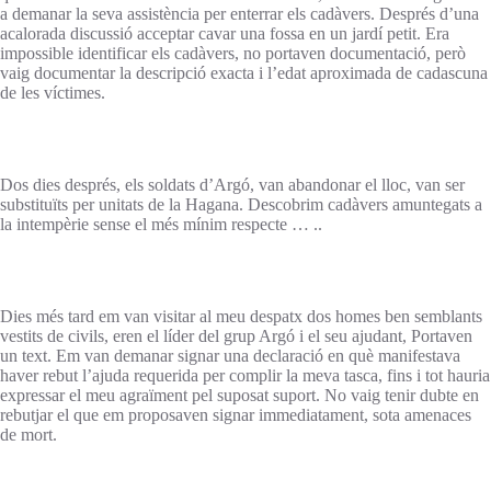
a demanar la seva assistència per enterrar els cadàvers. Després d’una
acalorada discussió acceptar cavar una fossa en un jardí petit. Era
impossible identificar els cadàvers, no portaven documentació, però
vaig documentar la descripció exacta i l’edat aproximada de cadascuna
de les víctimes.
Dos dies després, els soldats d’Argó, van abandonar el lloc, van ser
substituïts per unitats de la Hagana. Descobrim cadàvers amuntegats a
la intempèrie sense el més mínim respecte … ..
Dies més tard em van visitar al meu despatx dos homes ben semblants
vestits de civils, eren el líder del grup Argó i el seu ajudant, Portaven
un text. Em van demanar signar una declaració en què manifestava
haver rebut l’ajuda requerida per complir la meva tasca, fins i tot hauria
expressar el meu agraïment pel suposat suport. No vaig tenir dubte en
rebutjar el que em proposaven signar immediatament, sota amenaces
de mort.