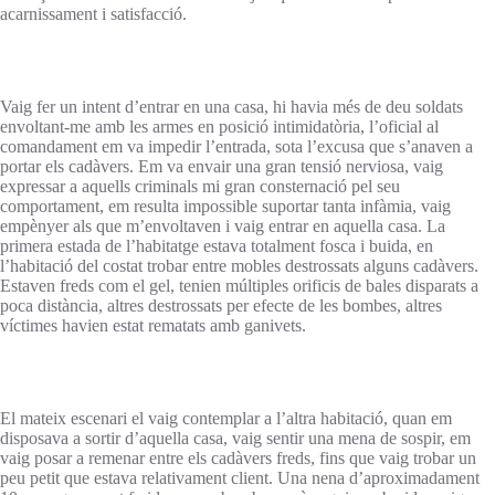
acarnissament i satisfacció.
Vaig fer un intent d’entrar en una casa, hi havia més de deu soldats
envoltant-me amb les armes en posició intimidatòria, l’oficial al
comandament em va impedir l’entrada, sota l’excusa que s’anaven a
portar els cadàvers. Em va envair una gran tensió nerviosa, vaig
expressar a aquells criminals mi gran consternació pel seu
comportament, em resulta impossible suportar tanta infàmia, vaig
empènyer als que m’envoltaven i vaig entrar en aquella casa. La
primera estada de l’habitatge estava totalment fosca i buida, en
l’habitació del costat trobar entre mobles destrossats alguns cadàvers.
Estaven freds com el gel, tenien múltiples orificis de bales disparats a
poca distància, altres destrossats per efecte de les bombes, altres
víctimes havien estat rematats amb ganivets.
El mateix escenari el vaig contemplar a l’altra habitació, quan em
disposava a sortir d’aquella casa, vaig sentir una mena de sospir, em
vaig posar a remenar entre els cadàvers freds, fins que vaig trobar un
peu petit que estava relativament client. Una nena d’aproximadament