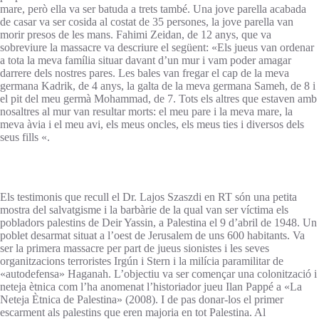
mare, però ella va ser batuda a trets també. Una jove parella acabada
de casar va ser cosida al costat de 35 persones, la jove parella van
morir presos de les mans. Fahimi Zeidan, de 12 anys, que va
sobreviure la massacre va descriure el següent: «Els jueus van ordenar
a tota la meva família situar davant d’un mur i vam poder amagar
darrere dels nostres pares. Les bales van fregar el cap de la meva
germana Kadrik, de 4 anys, la galta de la meva germana Sameh, de 8 i
el pit del meu germà Mohammad, de 7. Tots els altres que estaven amb
nosaltres al mur van resultar morts: el meu pare i la meva mare, la
meva àvia i el meu avi, els meus oncles, els meus ties i diversos dels
seus fills «.
Els testimonis que recull el Dr. Lajos Szaszdi en RT són una petita
mostra del salvatgisme i la barbàrie de la qual van ser víctima els
pobladors palestins de Deir Yassin, a Palestina el 9 d’abril de 1948. Un
poblet desarmat situat a l’oest de Jerusalem de uns 600 habitants. Va
ser la primera massacre per part de jueus sionistes i les seves
organitzacions terroristes Irgún i Stern i la milícia paramilitar de
«autodefensa» Haganah. L’objectiu va ser començar una colonització i
neteja ètnica com l’ha anomenat l’historiador jueu Ilan Pappé a «La
Neteja Ètnica de Palestina» (2008). I de pas donar-los el primer
escarment als palestins que eren majoria en tot Palestina. Al