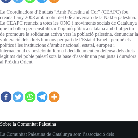
La Coordinadora d’Entitats “Amb Palestina al Cor” (CEAPC) fou
creada l’any 2008 amb motiu del 60è aniversari de la Nakba palestina.
La CEAPC reuneix a totes les ONG i moviments socials de Catalunya
que treballen per sensibilitzar l’opinió pública catalana amb l’objectiu
de promoure la solidaritat activa vers la població palestina, denunciar la
vulneració dels drets humans per part de l’Estat d’Israel i perquè els
polítics i les institucions d’àmbit nacional, estatal, europeu i
internacional es posicionin ferma i decididament en defensa dels drets
legítims del poble palestí sota la base d’assolir una pau justa i duradora
al Pròxim Orient.
Sobre la Comunitat Palestina
La Comunitat Palestina de Catalunya som l’associació dels