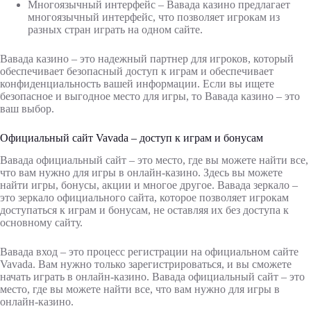
Многоязычный интерфейс – Вавада казино предлагает
многоязычный интерфейс, что позволяет игрокам из
разных стран играть на одном сайте.
Вавада казино – это надежный партнер для игроков, который
обеспечивает безопасный доступ к играм и обеспечивает
конфиденциальность вашей информации. Если вы ищете
безопасное и выгодное место для игры, то Вавада казино – это
ваш выбор.
Официальный сайт Vavada – доступ к играм и бонусам
Вавада официальный сайт – это место, где вы можете найти все,
что вам нужно для игры в онлайн-казино. Здесь вы можете
найти игры, бонусы, акции и многое другое. Вавада зеркало –
это зеркало официального сайта, которое позволяет игрокам
доступаться к играм и бонусам, не оставляя их без доступа к
основному сайту.
Вавада вход – это процесс регистрации на официальном сайте
Vavada. Вам нужно только зарегистрироваться, и вы сможете
начать играть в онлайн-казино. Вавада официальный сайт – это
место, где вы можете найти все, что вам нужно для игры в
онлайн-казино.