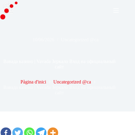
Omet
al
contingut
10/06/2026
Uncategorized @ca
Вавада казино | Vavada Зеркало Вход на официальный
сайт
Pàgina d'inici
Uncategorized @ca
Вавада казино | Vavada Зеркало Вход на официальный
сайт