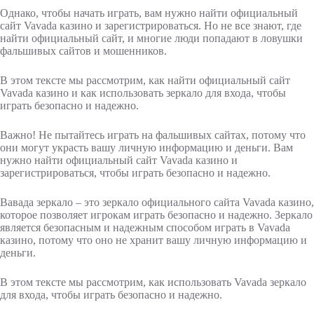
Однако, чтобы начать играть, вам нужно найти официальный
сайт Vavada казино и зарегистрироваться. Но не все знают, где
найти официальный сайт, и многие люди попадают в ловушки
фальшивых сайтов и мошенников.
В этом тексте мы рассмотрим, как найти официальный сайт
Vavada казино и как использовать зеркало для входа, чтобы
играть безопасно и надежно.
Важно! Не пытайтесь играть на фальшивых сайтах, потому что
они могут украсть вашу личную информацию и деньги. Вам
нужно найти официальный сайт Vavada казино и
зарегистрироваться, чтобы играть безопасно и надежно.
Вавада зеркало – это зеркало официального сайта Vavada казино,
которое позволяет игрокам играть безопасно и надежно. Зеркало
является безопасным и надежным способом играть в Vavada
казино, потому что оно не хранит вашу личную информацию и
деньги.
В этом тексте мы рассмотрим, как использовать Vavada зеркало
для входа, чтобы играть безопасно и надежно.