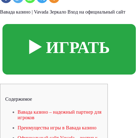
Вавада казино | Vavada Зеркало Вход на официальный сайт
▶️ ИГРАТЬ
Содержимое
Вавада казино – надежный партнер для
игроков
Преимущества игры в Вавада казино
Официальный сайт Vavada – доступ к