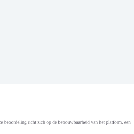
ze beoordeling richt zich op de betrouwbaarheid van het platform, een