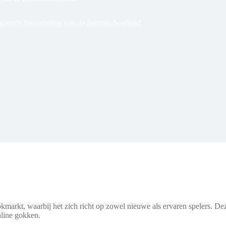
pgaande beoordeling van de betrouwbaarheid
kmarkt, waarbij het zich richt op zowel nieuwe als ervaren spelers. De
nline gokken.