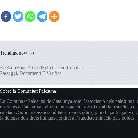
Trending now
Registrazione A GoldSpin Casino In Italia:
Passaggi, Documenti E Verifica
Sobre la Comunitat Palestina
La Comunitat Palestina de Catalunya som l’associació dels palestins i le
residents a Catalunya i alhora, un espai de trobada amb la resta de la ci
catalana. Som una associació laica, democràtica, plural i participativ
la defensa dels drets humans i el dret a l’autodeterminació dels pobles