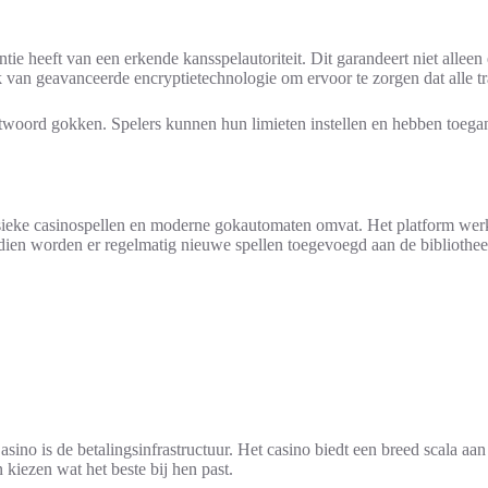
ntie heeft van een erkende kansspelautoriteit. Dit garandeert niet allee
n geavanceerde encryptietechnologie om ervoor te zorgen dat alle trans
ntwoord gokken. Spelers kunnen hun limieten instellen en hebben toegan
ssieke casinospellen en moderne gokautomaten omvat. Het platform we
en worden er regelmatig nieuwe spellen toegevoegd aan de bibliotheek,
ino is de betalingsinfrastructuur. Het casino biedt een breed scala aan
 kiezen wat het beste bij hen past.