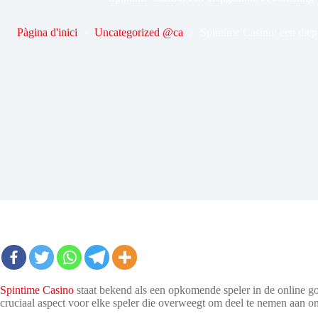
Pàgina d'inici
Uncategorized @ca
Spintime Casino: een die
Spintime Casino
staat bekend als een opkomende speler in de online go
cruciaal aspect voor elke speler die overweegt om deel te nemen aan o