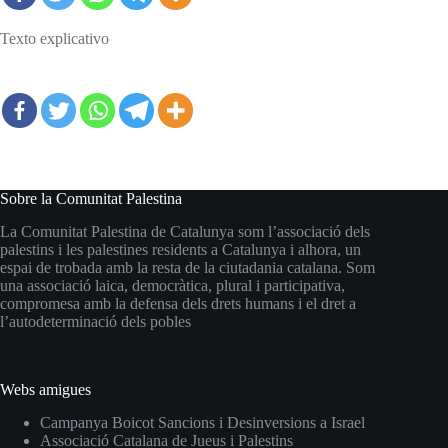
Texto explicativo
Sobre la Comunitat Palestina
La Comunitat Palestina de Catalunya som l’associació dels
palestins i les palestines residents a Catalunya i alhora, un
espai de trobada amb la resta de la ciutadania catalana. Som
una associació laica, democràtica, plural i participativa,
compromesa amb la defensa dels drets humans i el dret a
l’autodeterminació dels pobles
Webs amigues
Campanya Boicot Sancions i Desinversions a Israel
Associació Catalana de Jueus i Palestins