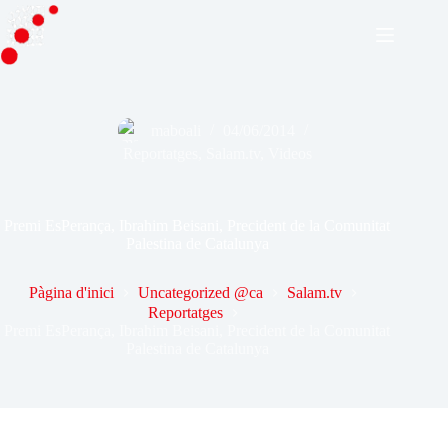
Omet
al
contingut
maboali
04/06/2014
Reportatges
,
Salam.tv
,
Videos
Premi EsPerança, Ibrahim Beisani, Precident de la Comunitat
Palestina de Catalunya
Pàgina d'inici
Uncategorized @ca
Salam.tv
Reportatges
Premi EsPerança, Ibrahim Beisani, Precident de la Comunitat
Palestina de Catalunya