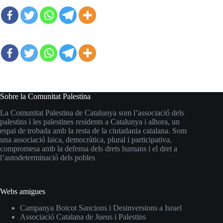
Sobre la Comunitat Palestina
La Comunitat Palestina de Catalunya som l’associació dels
palestins i les palestines residents a Catalunya i alhora, un
espai de trobada amb la resta de la ciutadania catalana. Som
una associació laica, democràtica, plural i participativa,
compromesa amb la defensa dels drets humans i el dret a
l’autodeterminació dels pobles
Webs amigues
Campanya Boicot Sancions i Desinversions a Israel
Associació Catalana de Jueus i Palestins