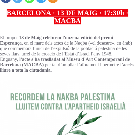
BARCELONA · 13 DE MAIG · 17:30h ·
MACBA
El proper
13 de Maig celebrem l’onzena edició del premi
Esperança
, en el marc dels actes de la Naqba («el desastre», en àrab)
que commemora l’inici de l’expulsió de la població palestina de les
seves llars, arrel de la creació de l’Estat d’Israel l’any 1948.
Enguany,
l’acte s’ha traslladat al Museu d’Art Contemporani de
Barcelona (MACBA)
per tal d’ampliar l’aforament i permetre l’
accés
lliure a tota la ciutadania
.