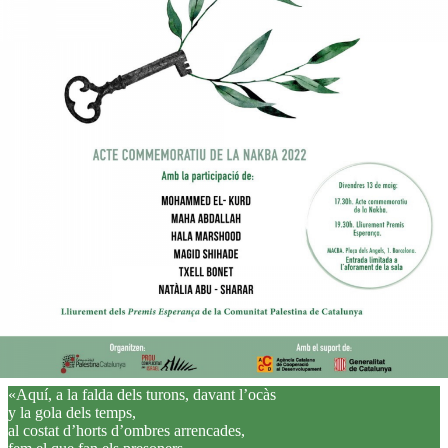
«Aquí, a la falda dels turons, davant l’ocàs
y la gola dels temps,
al costat d’horts d’ombres arrencades,