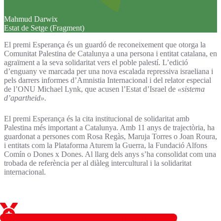
Mahmud Darwix
Estat de Setge (Fragment)
El premi Esperança és un guardó de reconeixement que otorga la
Comunitat Palestina de Catalunya a una persona i entitat catalana, en
agraïment a la seva solidaritat vers el poble palestí. L’edició
d’enguany ve marcada per una nova escalada repressiva israeliana i
pels darrers informes d’Amnistia Internacional i del relator especial
de l’ONU Michael Lynk, que acusen l’Estat d’Israel de
«sistema
d’apartheid».
El premi Esperança és la cita institucional de solidaritat amb
Palestina més important a Catalunya. Amb 11 anys de trajectòria, ha
guardonat a persones com Rosa Regàs, Maruja Torres o Joan Roura,
i entitats com la Plataforma Aturem la Guerra, la Fundació Alfons
Comín o Dones x Dones. Al llarg dels anys s’ha consolidat com una
trobada de referència per al diàleg intercultural i la solidaritat
internacional.
Consulta les edicions anteriors del premi Esperança