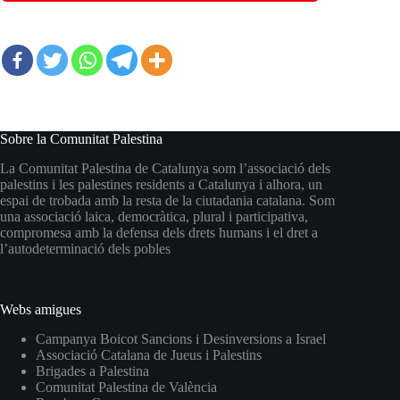
Sobre la Comunitat Palestina
La Comunitat Palestina de Catalunya som l’associació dels
palestins i les palestines residents a Catalunya i alhora, un
espai de trobada amb la resta de la ciutadania catalana. Som
una associació laica, democràtica, plural i participativa,
compromesa amb la defensa dels drets humans i el dret a
l’autodeterminació dels pobles
Webs amigues
Campanya Boicot Sancions i Desinversions a Israel
Associació Catalana de Jueus i Palestins
Brigades a Palestina
Comunitat Palestina de València