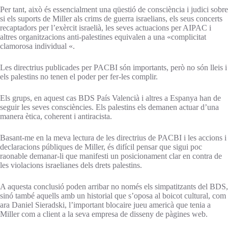
Per tant, això és essencialment una qüestió de consciència i judici sobre
si els suports de Miller als crims de guerra israelians, els seus concerts
recaptadors per l’exèrcit israelià, les seves actuacions per AIPAC i
altres organitzacions anti-palestines equivalen a una «complicitat
clamorosa individual «.
Les directrius publicades per PACBI són importants, però no són lleis i
els palestins no tenen el poder per fer-les complir.
Els grups, en aquest cas BDS País Valencià i altres a Espanya han de
seguir les seves consciències. Els palestins els demanen actuar d’una
manera ètica, coherent i antiracista.
Basant-me en la meva lectura de les directrius de PACBI i les accions i
declaracions públiques de Miller, és difícil pensar que sigui poc
raonable demanar-li que manifesti un posicionament clar en contra de
les violacions israelianes dels drets palestins.
A aquesta conclusió poden arribar no només els simpatitzants del BDS,
sinó també aquells amb un historial que s’oposa al boicot cultural, com
ara Daniel Sieradski, l’important blocaire jueu americà que tenia a
Miller com a client a la seva empresa de disseny de pàgines web.