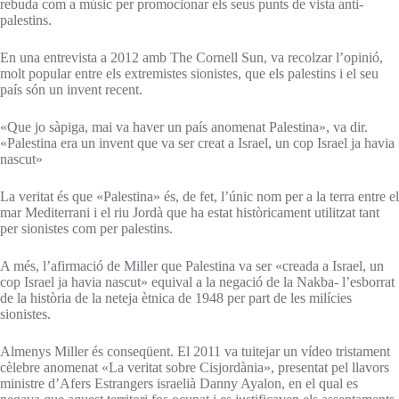
rebuda com a músic per promocionar els seus punts de vista anti-
palestins.
En una entrevista a 2012 amb The Cornell Sun, va recolzar l’opinió,
molt popular entre els extremistes sionistes, que els palestins i el seu
país són un invent recent.
«Que jo sàpiga, mai va haver un país anomenat Palestina», va dir.
«Palestina era un invent que va ser creat a Israel, un cop Israel ja havia
nascut»
La veritat és que «Palestina» és, de fet, l’únic nom per a la terra entre el
mar Mediterrani i el riu Jordà que ha estat històricament utilitzat tant
per sionistes com per palestins.
A més, l’afirmació de Miller que Palestina va ser «creada a Israel, un
cop Israel ja havia nascut» equival a la negació de la Nakba- l’esborrat
de la història de la neteja ètnica de 1948 per part de les milícies
sionistes.
Almenys Miller és conseqüent. El 2011 va tuitejar un vídeo tristament
cèlebre anomenat «La veritat sobre Cisjordània», presentat pel llavors
ministre d’Afers Estrangers israelià Danny Ayalon, en el qual es