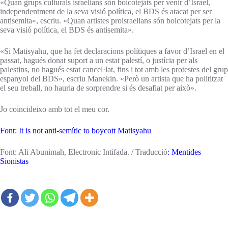
«Quan grups culturals israelians són boicotejats per venir d’Israel,
independentment de la seva visió política, el BDS és atacat per ser
antisemita», escriu. «Quan artistes proisraelians són boicotejats per la
seva visió política, el BDS és antisemita».
«Si Matisyahu, que ha fet declaracions polítiques a favor d’Israel en el
passat, hagués donat suport a un estat palestí, o justícia per als
palestins, no hagués estat cancel·lat, fins i tot amb les protestes del grup
espanyol del BDS», escriu Manekin. «Però un artista que ha polititzat
el seu treball, no hauria de sorprendre si és desafiat per això».
Jo coincideixo amb tot el meu cor.
Font: It is not anti-semític to boycott Matisyahu
Font: Ali Abunimah, Electronic Intifada. / Traducció
:
Mentides
Sionistas