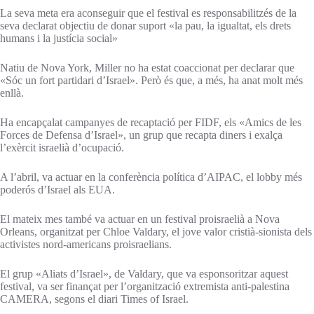
La seva meta era aconseguir que el festival es responsabilitzés de la
seva declarat objectiu de donar suport «la pau, la igualtat, els drets
humans i la justícia social»
Natiu de Nova York, Miller no ha estat coaccionat per declarar que
«Sóc un fort partidari d’Israel». Però és que, a més, ha anat molt més
enllà.
Ha encapçalat campanyes de recaptació per FIDF, els «Amics de les
Forces de Defensa d’Israel», un grup que recapta diners i exalça
l’exèrcit israelià d’ocupació.
A l’abril, va actuar en la conferència política d’AIPAC, el lobby més
poderós d’Israel als EUA.
El mateix mes també va actuar en un festival proisraelià a Nova
Orleans, organitzat per Chloe Valdary, el jove valor cristià-sionista dels
activistes nord-americans proisraelians.
El grup «Aliats d’Israel», de Valdary, que va esponsoritzar aquest
festival, va ser finançat per l’organització extremista anti-palestina
CAMERA, segons el diari Times of Israel.