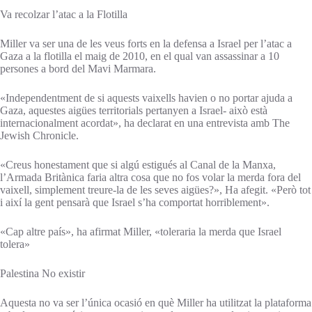
Va recolzar l’atac a la Flotilla
Miller va ser una de les veus forts en la defensa a Israel per l’atac a
Gaza a la flotilla el maig de 2010, en el qual van assassinar a 10
persones a bord del Mavi Marmara.
«Independentment de si aquests vaixells havien o no portar ajuda a
Gaza, aquestes aigües territorials pertanyen a Israel- això està
internacionalment acordat», ha declarat en una entrevista amb The
Jewish Chronicle.
«Creus honestament que si algú estigués al Canal de la Manxa,
l’Armada Britànica faria altra cosa que no fos volar la merda fora del
vaixell, simplement treure-la de les seves aigües?», Ha afegit. «Però tot
i així la gent pensarà que Israel s’ha comportat horriblement».
«Cap altre país», ha afirmat Miller, «toleraria la merda que Israel
tolera»
Palestina No existir
Aquesta no va ser l’única ocasió en què Miller ha utilitzat la plataforma