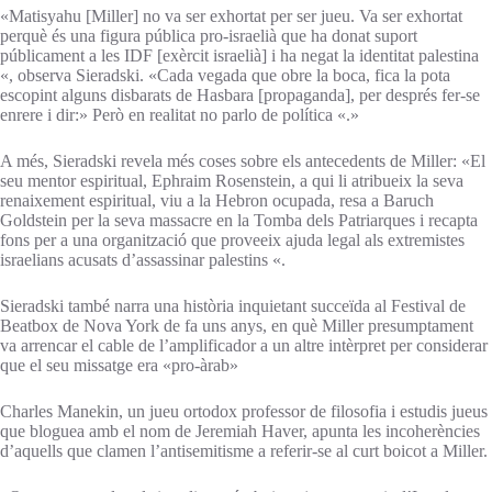
«Matisyahu [Miller] no va ser exhortat per ser jueu. Va ser exhortat
perquè és una figura pública pro-israelià que ha donat suport
públicament a les IDF [exèrcit israelià] i ha negat la identitat palestina
«, observa Sieradski. «Cada vegada que obre la boca, fica la pota
escopint alguns disbarats de Hasbara [propaganda], per després fer-se
enrere i dir:» Però en realitat no parlo de política «.»
A més, Sieradski revela més coses sobre els antecedents de Miller: «El
seu mentor espiritual, Ephraim Rosenstein, a qui li atribueix la seva
renaixement espiritual, viu a la Hebron ocupada, resa a Baruch
Goldstein per la seva massacre en la Tomba dels Patriarques i recapta
fons per a una organització que proveeix ajuda legal als extremistes
israelians acusats d’assassinar palestins «.
Sieradski també narra una història inquietant succeïda al Festival de
Beatbox de Nova York de fa uns anys, en què Miller presumptament
va arrencar el cable de l’amplificador a un altre intèrpret per considerar
que el seu missatge era «pro-àrab»
Charles Manekin, un jueu ortodox professor de filosofia i estudis jueus
que bloguea amb el nom de Jeremiah Haver, apunta les incoherències
d’aquells que clamen l’antisemitisme a referir-se al curt boicot a Miller.