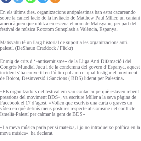
En els últims dies, organitzacions antipalestinas han estat cacareando
sobre la cancel·lació de la invitació de Matthew Paul Miller, un cantant
americà jueu que utilitza en escena el nom de Matisyahu, per part del
festival de música Rototom Sunsplash a València, Espanya.
Matisyahu té un llarg historial de suport a les organitzacions anti-
palestí. (DeShaun Craddock / Flickr)
Enmig de crits d ‘»antisemitisme» de la Lliga Anti-Difamació i del
Congrés Mundial Jueu i de la condemna del govern d’Espanya, aquest
incident s’ha convertit en l’últim pal amb el qual fustigar el moviment
de Boicot, Desinversió i Sancions ( BDS) liderat per Palestina.
«Els organitzadors del festival em van contactar perquè estaven rebent
pressions del moviment BDS», va escriure Miller a la seva pàgina de
Facebook el 17 d’agost. «Volien que escrivís una carta o gravés un
vídeo en què definís meus postures respecte al sionisme i el conflicte
Israelià-Palestí per calmar la gent de BDS»
«La meva música parla per si mateixa, i jo no introdueixo política en la
meva música», ha declarat.