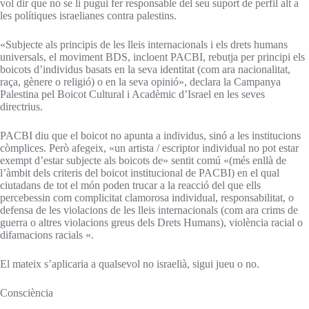
vol dir que no se li pugui fer responsable del seu suport de perfil alt a
les polítiques israelianes contra palestins.
«Subjecte als principis de les lleis internacionals i els drets humans
universals, el moviment BDS, incloent PACBI, rebutja per principi els
boicots d’individus basats en la seva identitat (com ara nacionalitat,
raça, gènere o religió) o en la seva opinió», declara la Campanya
Palestina pel Boicot Cultural i Acadèmic d’Israel en les seves
directrius.
PACBI diu que el boicot no apunta a individus, sinó a les institucions
còmplices. Però afegeix, «un artista / escriptor individual no pot estar
exempt d’estar subjecte als boicots de» sentit comú «(més enllà de
l’àmbit dels criteris del boicot institucional de PACBI) en el qual
ciutadans de tot el món poden trucar a la reacció del que ells
percebessin com complicitat clamorosa individual, responsabilitat, o
defensa de les violacions de les lleis internacionals (com ara crims de
guerra o altres violacions greus dels Drets Humans), violència racial o
difamacions racials «.
El mateix s’aplicaria a qualsevol no israelià, sigui jueu o no.
Consciència