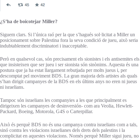
¿S’ha de boicotejar Miller?
Siguem clars. Si l’única raó per la que s’hagués sol·licitat a Miller un
posicionament sobre Palestina fora la seva condició de jueu, això seria
indubtablement discriminatori i inacceptable.
Però en qualsevol cas, són precisament els sionistes i els antisemites els
que insisteixen que ser jueu i ser sionista són sinònims. Aquesta és una
postura que ja ha estat llargament rebutjada per molts jueus i, per
descomptat pel moviment BDS. La gran majoria dels artistes als quals
s’han dirigit campanyes de la BDS en els últims anys no eren ni jueus
ni israelians.
Tampoc són israelians les companyies a les que principalment es
dirigeixen les campanyes de desinversión- com ara Veolia, Hewlett-
Packard, Boeing, Motorola, G4S o Carterpillar.
Això és perquè BDS no és una campanya contra israelians com a tals,
sinó contra les violacions israelianes dels drets dels palestins i la
complicitat en aquestes violacions. Només perquè Miller sigui jueu, no