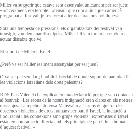
Miller va suggerir que estava sent assenyalat únicament per ser jueu:
«Sincerament, era terrible i ofensiu, que com a únic jueu americà
programat al festival, jo fos forçat a fer declaracions polítiques».
Sota una tempesta de pressions, els organitzadors del festival van
transigir, van demanar disculpes a Miller i li van tornar a convidar a
actuar dissabte que ve.
El suport de Miller a Israel
¿Però va ser Miller realment assenyalat per ser jueu?
O va ser pel seu llarg i públic historial de donar suport de paraula i fet
les violacions Israelians dels drets palestins?
BDS País Valencià ha explicat en una declaració per què van contactar
al festival: «Les raons de la nostra indignació eren clares en els nostres
missatges: La repetida defensa Matisyahu als crims de guerra i les
obscenes violacions de drets humans per part d’Israel, la incitació a
l’odi racial i les connexions amb grups violents i extremistes d’Israel
estan en contradicció directa amb els principis de pau i drets humans
d’aquest festival. »