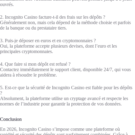
ouvrés.
2. Incognito Casino facture-t-il des frais sur les dépôts ?
Généralement non, mais cela dépend de la méthode choisie et parfois
de la banque ou du prestataire tiers.
3. Puis-je déposer en euros et en cryptomonnaies ?
Oui, la plateforme accepte plusieurs devises, dont l’euro et les
principales cryptomonnaies.
4. Que faire si mon dépôt est refusé ?
Contactez immédiatement le support client, disponible 24/7, qui vous
aidera à résoudre le problème.
5. Est-ce que la sécurité de Incognito Casino est fiable pour les dépôts
?
Absolument, la plateforme utilise un cryptage avancé et respecte les
normes de l’industrie pour garantir la protection de vos données.
Conclusion
En 2026, Incognito Casino s’impose comme une plateforme où
rapidité et sécurité des dépôts sont parfaitement combinées. Grâce à