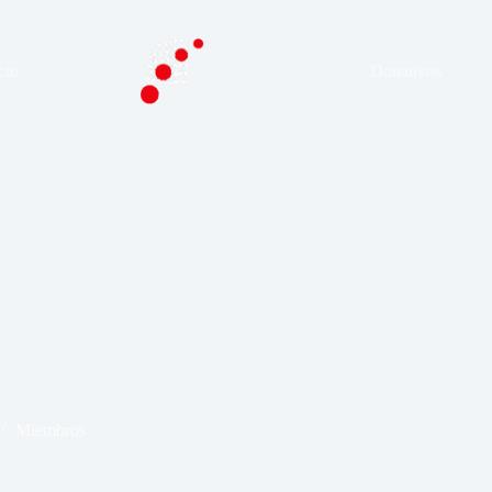
cto
Donativos
Miembros