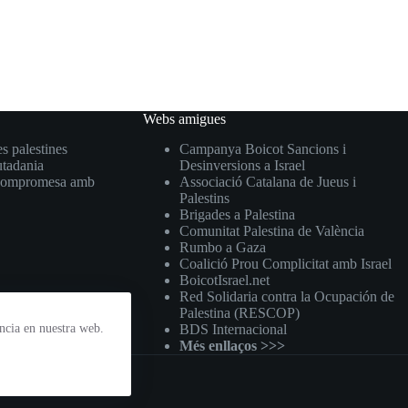
Webs amigues
s palestines
Campanya Boicot Sancions i
utadania
Desinversions a Israel
a, compromesa amb
Associació Catalana de Jueus i
Palestins
Brigades a Palestina
Comunitat Palestina de València
Rumbo a Gaza
Coalició Prou Complicitat amb Israel
BoicotIsrael.net
Red Solidaria contra la Ocupación de
Palestina (RESCOP)
ncia en nuestra web.
BDS Internacional
Més enllaços >>>