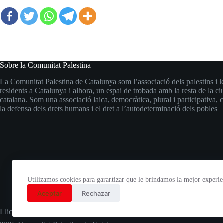
Sobre la Comunitat Palestina
La Comunitat Palestina de Catalunya som l’associació dels palestins i le
residents a Catalunya i alhora, un espai de trobada amb la resta de la ci
catalana. Som una associació laica, democràtica, plural i participativ
la defensa dels drets humans i el dret a l’autodeterminació dels pobles
Utilizamos cookies para garantizar que le brindamos la mejor experie
Aceptar
Rechazar
Llicència Creative Commons
Reconeixement-CompartirIgual 3.0