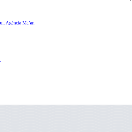
igui, Agència Ma’an
g