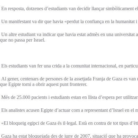
En resposta, dotzenes d’estudiants van decidir llançar simbòlicament els
Un manifestant va dir que havia «perdut la confiança en la humanitat i
Un altre estudiant va indicar que havia estat admès en una universitat a 
que no passa per Israel.
Els estudiants van fer una crida a la comunitat internacional, en partic
Al gener, centenars de persones de la assetjada Franja de Gaza es van un
que Egipte torni a obrir aquest punt fronterer.
Més de 25.000 pacients i estudiants estan en llista d’espera per utilitza
Els analistes acusen Egipte d’actuar com a representant d’Israel en el 
«El bloqueig egipci de Gaza és il·legal. Està en contra de tot tipus d’ètic
Gaza ha estat bloquejada des de juny de 2007, situació que ha provocat 