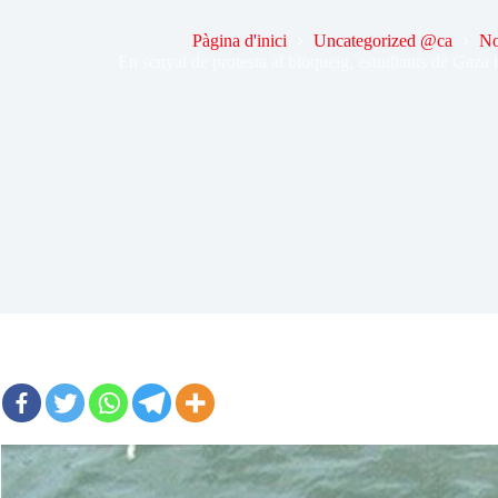
Pàgina d'inici
Uncategorized @ca
No
En senyal de protesta al bloqueig, estudiants de Gaza 