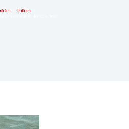
tícies
Política
llancen els seus diplomes al mar