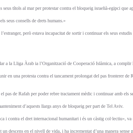
 seus títols al mar per protestar contra el bloqueig israelià-egipci que
 els seus consells de drets humans.»
l’estranger, però estava incapacitat de sortir i continuar els seus estudi
ular a la Lliga Àrab ia l’Organització de Cooperació Islàmica, a complir 
ir en una protesta contra el tancament prolongat del pas fronterer de Raf
r el pas de Rafah per poder rebre tractament mèdic i continuar amb els se
manteniment d’aquests llargs anys de bloqueig per part de Tel Aviv.
a i contra el dret internacional humanitari i és un càstig col·lectiu», va 
un descens en el nivell de vida, i ha incrementat d’una manera sense pr