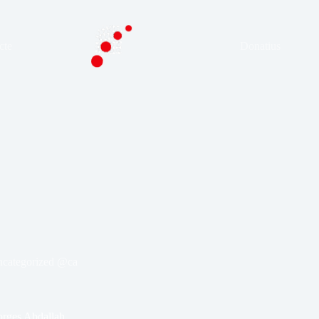
cte
Donatius
categorized @ca
orges Abdallah