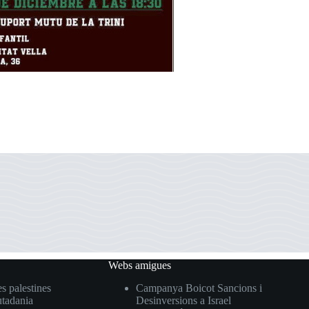
Webs amigues
s palestines
Campanya Boicot Sancions i
utadania
Desinversions a Israel