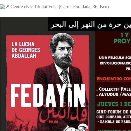
Centre cívic Trinitat Vella (Carrer Foradada, 36, Bcn)