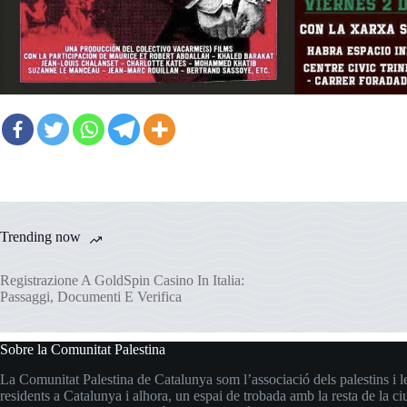
Trending now
Registrazione A GoldSpin Casino In Italia:
Passaggi, Documenti E Verifica
Sobre la Comunitat Palestina
La Comunitat Palestina de Catalunya som l’associació dels palestins i le
residents a Catalunya i alhora, un espai de trobada amb la resta de la ci