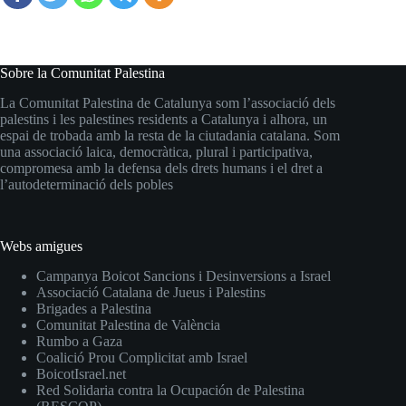
Sobre la Comunitat Palestina
La Comunitat Palestina de Catalunya som l’associació dels
palestins i les palestines residents a Catalunya i alhora, un
espai de trobada amb la resta de la ciutadania catalana. Som
una associació laica, democràtica, plural i participativa,
compromesa amb la defensa dels drets humans i el dret a
l’autodeterminació dels pobles
Webs amigues
Campanya Boicot Sancions i Desinversions a Israel
Associació Catalana de Jueus i Palestins
Brigades a Palestina
Comunitat Palestina de València
Rumbo a Gaza
Coalició Prou Complicitat amb Israel
BoicotIsrael.net
Red Solidaria contra la Ocupación de Palestina