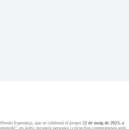
s Premis Esperança, que se celebrarà el proper
22 de maig de 2025, a
àstrofe”, en àrab), reconeix persones i col·lectius compromesos amb