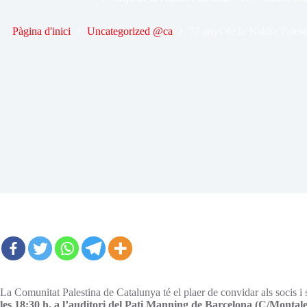
Pàgina d'inici
Uncategorized @ca
77 anys de la Nakba Palest
La Comunitat Palestina de Catalunya té el plaer de convidar als socis i 
les 18:30 h, a l’auditori del Pati Manning de Barcelona (C/Montale