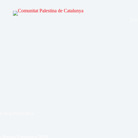
Don
categorized @ca
ls Premis Esperança 2025