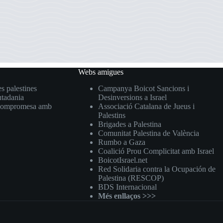
Webs amigues
s palestines
Campanya Boicot Sancions i
utadania
Desinversions a Israel
a, compromesa amb
Associació Catalana de Jueus i
Palestins
Brigades a Palestina
Comunitat Palestina de València
Rumbo a Gaza
Coalició Prou Complicitat amb Israel
BoicotIsrael.net
Red Solidaria contra la Ocupación de
Palestina (RESCOP)
BDS Internacional
Més enllaços >>>