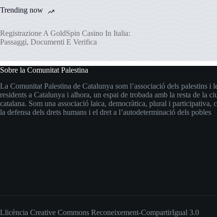
Trending now
Registrazione A GoldSpin Casino In Italia:
Passaggi, Documenti E Verifica
Sobre la Comunitat Palestina
La Comunitat Palestina de Catalunya som l’associació dels palestins i le
residents a Catalunya i alhora, un espai de trobada amb la resta de la ci
catalana. Som una associació laica, democràtica, plural i participativ
la defensa dels drets humans i el dret a l’autodeterminació dels pobles
Llicència Creative Commons
Reconeixement-CompartirIgual 3.0