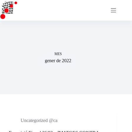
Omet
al
contingut
MES
gener de 2022
Uncategorized @ca