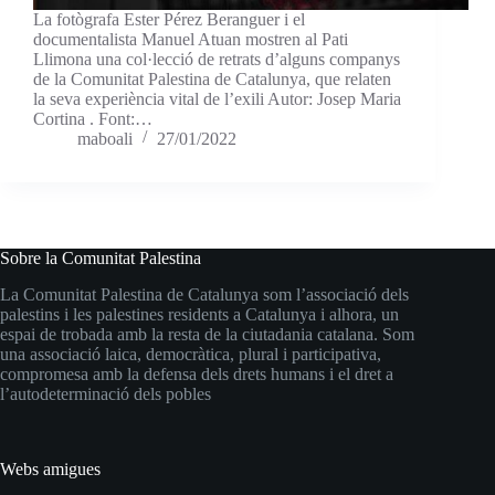
La fotògrafa Ester Pérez Beranguer i el
documentalista Manuel Atuan mostren al Pati
Llimona una col·lecció de retrats d’alguns companys
de la Comunitat Palestina de Catalunya, que relaten
la seva experiència vital de l’exili Autor: Josep Maria
Cortina . Font:…
maboali
27/01/2022
Sobre la Comunitat Palestina
La Comunitat Palestina de Catalunya som l’associació dels
palestins i les palestines residents a Catalunya i alhora, un
espai de trobada amb la resta de la ciutadania catalana. Som
una associació laica, democràtica, plural i participativa,
compromesa amb la defensa dels drets humans i el dret a
l’autodeterminació dels pobles
Webs amigues