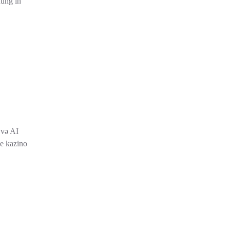
nung in
 və AI
ne kazino