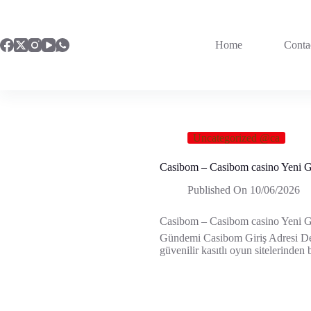
Omet
al
contingut
Home
Conta
Uncategorized @ca
Casibom – Casibom casino Yeni Gi
Published On
10/06/2026
Casibom – Casibom casino Yeni 
Gündemi Casibom Giriş Adresi Değ
güvenilir kasıtlı oyun sitelerinden 