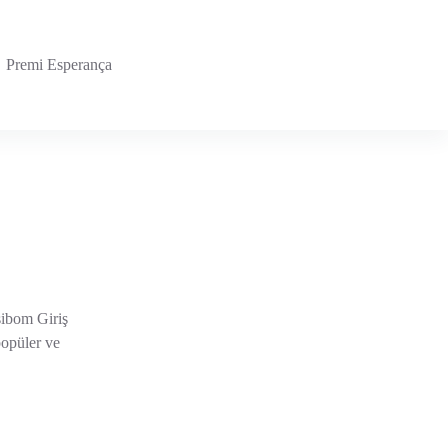
Premi Esperança
ibom Giriş
opüler ve