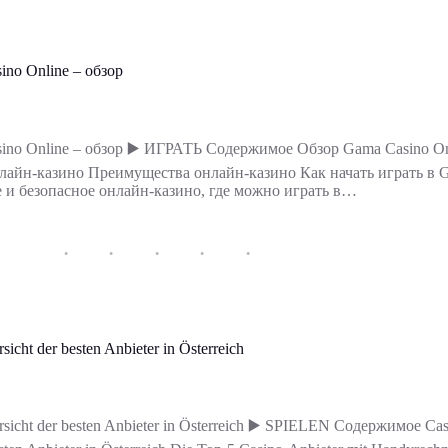
no Online – обзор
ino Online – обзор ▶️ ИГРАТЬ Содержимое Обзор Gama Casino On
лайн-казино Преимущества онлайн-казино Как начать играть в 
 и безопасное онлайн-казино, где можно играть в…
cht der besten Anbieter in Österreich
sicht der besten Anbieter in Österreich ▶️ SPIELEN Содержимое Cas