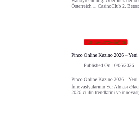
Handyrechnung: Überblick der bes
Österreich 1. CasinoClub 2. Bets
Uncategorized @ca
Pinco Online Kazino 2026 – Yeni 
Published On
10/06/2026
Pinco Online Kazino 2026 – Yeni
İnnovasiyalarının Yer Alması Əlaq
2026-ci ilin trendlərini və innova