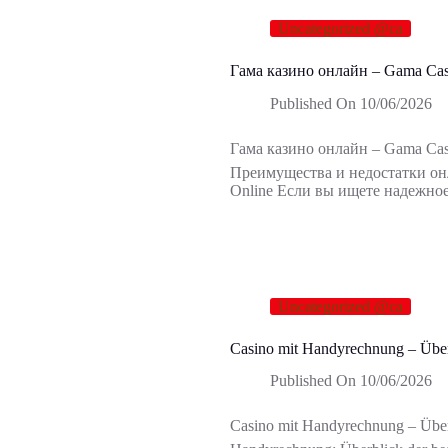
Uncategorized @ca
Гама казино онлайн – Gama Casi
Published On
10/06/2026
Гама казино онлайн – Gama Cas
Преимущества и недостатки он
Online Если вы ищете надежное
Uncategorized @ca
Casino mit Handyrechnung – Übersi
Published On
10/06/2026
Casino mit Handyrechnung – Über