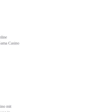
line
Gama Casino
ino mit