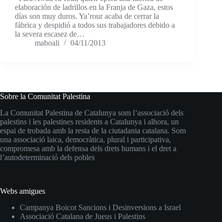
elaboración de ladrillos en la Franja de Gaza, estos
días son muy duros. Ya’rour acaba de cerrar la
fábrica y despidió a todos sus trabajadores debido a
la severa escasez de…
maboali
04/11/2013
Sobre la Comunitat Palestina
La Comunitat Palestina de Catalunya som l’associació dels
palestins i les palestines residents a Catalunya i alhora, un
espai de trobada amb la resta de la ciutadania catalana. Som
una associació laica, democràtica, plural i participativa,
compromesa amb la defensa dels drets humans i el dret a
l’autodeterminació dels pobles
Webs amigues
Campanya Boicot Sancions i Desinversions a Israel
Associació Catalana de Jueus i Palestins