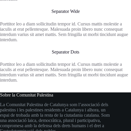
Separator Wide
Porttitor leo a diam sollicitudin tempor id. Cursus mattis molestie a
iaculis at erat pellentesque. Malesuada proin libero nunc consequat
interdum varius sit amet mattis. Sem fringilla ut morbi tincidunt augue
interdum.
Separator Dots
Porttitor leo a diam sollicitudin tempor id. Cursus mattis molestie a
iaculis at erat pellentesque. Malesuada proin libero nunc consequat
interdum varius sit amet mattis. Sem fringilla ut morbi tincidunt augue
interdum.
Sobre la Comunitat Palestina
La Comunitat Palestina de Catalunya som l’associació dels
palestins i les palestines residents a Catalunya i alhora, un
espai de trobada amb la resta de la ciutadania catalana. Som
una associació laica, democràtica, plural i participativa,
compromesa amb la defensa dels drets humans i el dret a
l’autodeterminació dels pobles