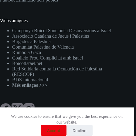
Webs amigues
Campanya Boicot Sancions i Desinversions a Israel
Associació Catalana de Jueus i Palestins
Brigades a Palestina
Comunitat Palestina de València
Rumbo a Gaza
Coalició Prou Complicitat amb Israel
BoicotIsrael.net
Red Solidaria contra la Ocupación de Palestina
(RESCOP)
BDS Internacional
Més enllaços >>>
We use cookies to ensure that we give you the best experience on
our website.
Llicència Creative Commons
Reconeixement-CompartirIgual
Accept
Decline
3.0