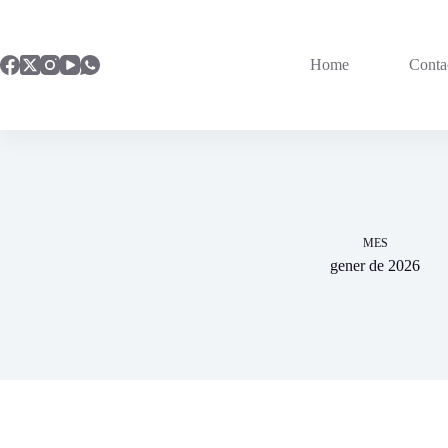
Omet
al
contingut
Home
Conta
MES
gener de 2026