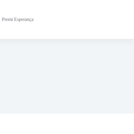
Premi Esperança