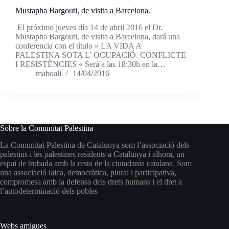
Mustapha Bargouti, de visita a Barcelona.
El próximo jueves día 14 de abril 2016 el Dr.
Mustapha Bargouti, de visita a Barcelona, dará una
conferencia con el título » LA VIDA A
PALESTINA SOTA L’ OCUPACIÓ. CONFLICTE
I RESISTÈNCIES « Será a las 18:30h en la…
maboali
14/04/2016
Sobre la Comunitat Palestina
La Comunitat Palestina de Catalunya som l’associació dels
palestins i les palestines residents a Catalunya i alhora, un
espai de trobada amb la resta de la ciutadania catalana. Som
una associació laica, democràtica, plural i participativa,
compromesa amb la defensa dels drets humans i el dret a
l’autodeterminació dels pobles
Webs amigues