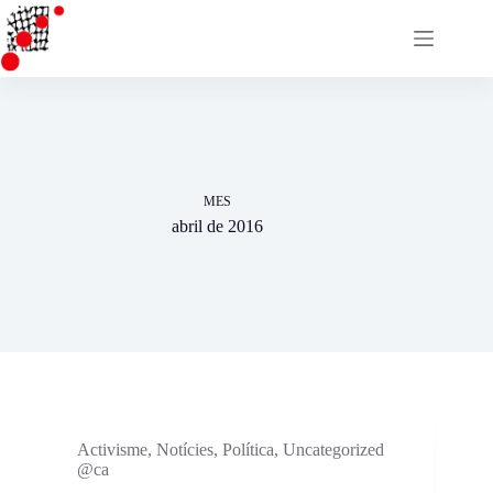
Omet
al
contingut
MES
abril de 2016
Activisme
,
Notícies
,
Política
,
Uncategorized
@ca